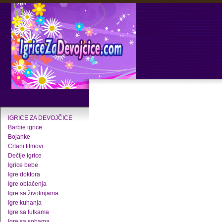
IGRICE ZA DEVOJČICE
Barbie igrice
Bojanke
Crtani filmovi
Dečije igrice
Igrice bebe
Igre doktora
Igre oblačenja
Igre sa životinjama
Igre kuhanja
Igre sa lutkama
Igre sa sobama