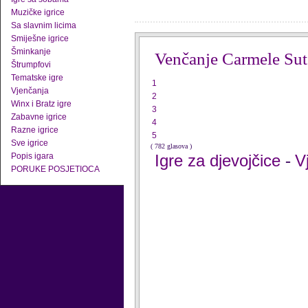
Muzičke igrice
Sa slavnim licima
Smiješne igrice
Šminkanje
Venčanje Carmele Sut
Štrumpfovi
Tematske igre
1
Vjenčanja
2
Winx i Bratz igre
3
Zabavne igrice
4
Razne igrice
5
Sve igrice
( 782 glasova )
Popis igara
Igre za djevojčice
V
-
PORUKE POSJETIOCA