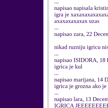
...
napisao napisala krist
igra je xaxaxaxaxaxa
axaxaxaxaxax uzas
...
napisao zara, 22 Dece
nikad ruzniju igricu ni
...
napisao ISIDORA, 18
igrica je kul
...
napisao marijana, 14
igrica je grozna ako j
...
napisao lara, 13 Dece
IGRICA JEEEEEEE