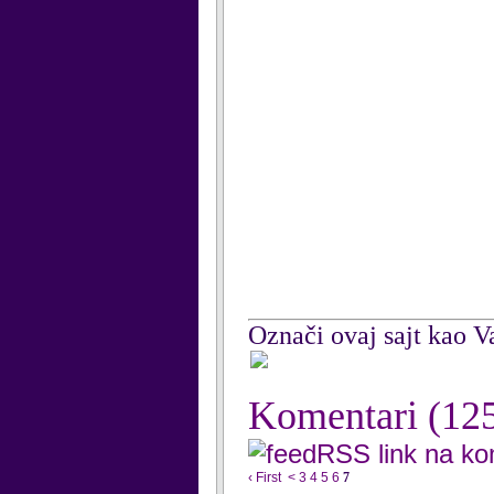
Označi ovaj sajt kao Va
Komentari
(12
RSS link na k
‹ First
<
3
4
5
6
7