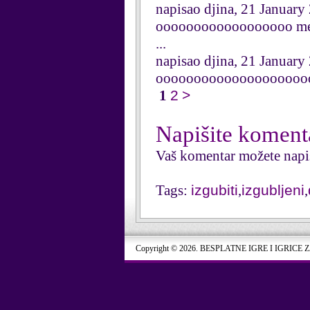
napisao djina, 21 January
oooooooooooooooooo me
...
napisao djina, 21 January
oooooooooooooooooooo
1
2
>
Napišite koment
Vaš komentar možete napi
Tags:
izgubiti
,
izgubljeni
,
Copyright © 2026. BESPLATNE IGRE I IGRICE 