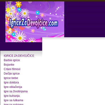
IGRICE ZA DEVOJČICE
Barbie igrice
Bojanke
Crtani filmovi
Dečije igrice
Igrice bebe
Igre doktora
Igre oblačenja
Igre sa životinjama
Igre kuhanja
Igre sa lutkama
Igre sa sobama