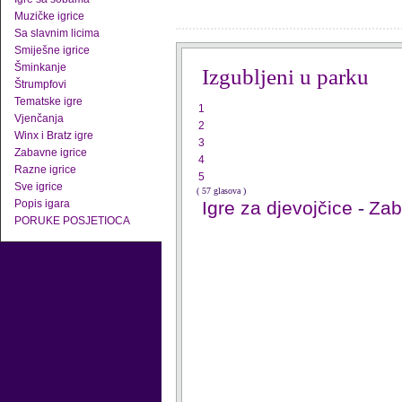
Muzičke igrice
Sa slavnim licima
Smiješne igrice
Šminkanje
Izgubljeni u parku
Štrumpfovi
Tematske igre
1
Vjenčanja
2
Winx i Bratz igre
3
Zabavne igrice
4
Razne igrice
5
Sve igrice
( 57 glasova )
Popis igara
Igre za djevojčice
-
Zab
PORUKE POSJETIOCA