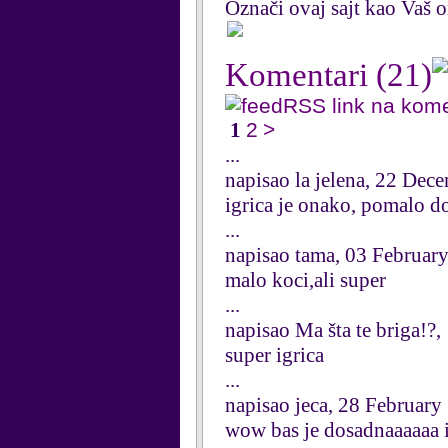
Označi ovaj sajt kao Vaš om
Komentari
(21)
RSS link na kom
1
2
>
...
napisao la jelena, 22 Dec
igrica je onako, pomalo d
...
napisao tama, 03 Februar
malo koci,ali super
...
napisao Ma šta te briga!?,
super igrica
...
napisao jeca, 28 February
wow bas je dosadnaaaaaa 