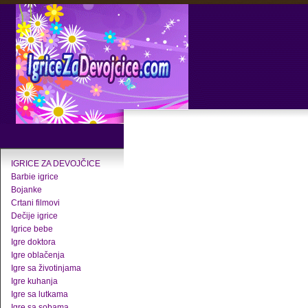
IGRICE ZA DEVOJČICE
Barbie igrice
Bojanke
Crtani filmovi
Dečije igrice
Igrice bebe
Igre doktora
Igre oblačenja
Igre sa životinjama
Igre kuhanja
Igre sa lutkama
Igre sa sobama