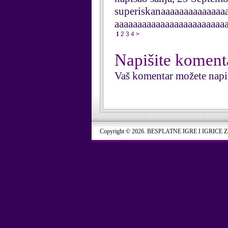
superiskanaaaaaaaaaaaaaa
aaaaaaaaaaaaaaaaaaaaaaaa
1
2
3
4
>
Napišite koment
Vaš komentar možete napi
Copyright © 2026. BESPLATNE IGRE I IGRICE 