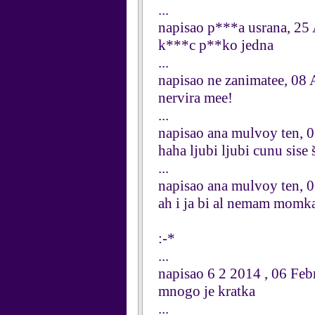
...
napisao p***a usrana, 25
k***c p**ko jedna
...
napisao ne zanimatee, 08 
nervira mee!
...
napisao ana mulvoy ten, 
haha ljubi ljubi cunu sise 
...
napisao ana mulvoy ten, 
ah i ja bi al nemam momk
:-*
...
napisao 6 2 2014 , 06 Fe
mnogo je kratka
...