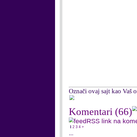
Označi ovaj sajt kao Vaš om
Komentari
(66)
RSS link na kom
1
2
3
4
>
...