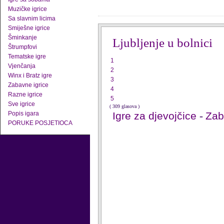
Muzičke igrice
Sa slavnim licima
Smiješne igrice
Šminkanje
Ljubljenje u bolnici
Štrumpfovi
Tematske igre
1
Vjenčanja
2
Winx i Bratz igre
3
Zabavne igrice
4
Razne igrice
5
Sve igrice
( 309 glasova )
Popis igara
Igre za djevojčice
-
Zab
PORUKE POSJETIOCA