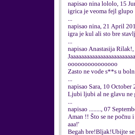
napisao nina lololo, 15 J
igrica je veoma fejl glupo
...
napisao nina, 21 April 20
igra je kul ali sto bre sta
...
napisao Anastasija Rilak!
Jaaaaaaaaaaaaaaaaaaaaa
ooooooooooooooo
Zasto ne vode s**s u bolni
...
napisao Sara, 10 October
Ljubi ljubi al ne glavu ne
...
napisao ........, 07 Septem
Aman !! Što se ne počnu i
aaa!'
Begah bre!Bljak!Ubijte se