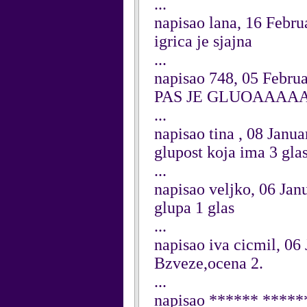
...
napisao lana, 16 Febru
igrica je sjajna
...
napisao 748, 05 Febru
PAS JE GLUOAAA
...
napisao tina , 08 Janu
glupost koja ima 3 gla
...
napisao veljko, 06 Jan
glupa 1 glas
...
napisao iva cicmil, 06
Bzveze,ocena 2.
...
napisao ****** *****