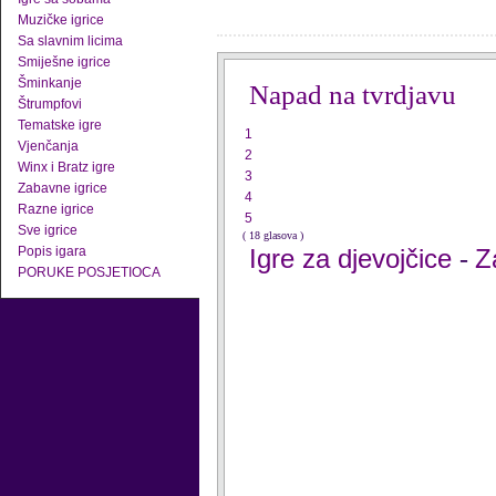
Muzičke igrice
Sa slavnim licima
Smiješne igrice
Šminkanje
Napad na tvrdjavu
Štrumpfovi
Tematske igre
1
Vjenčanja
2
Winx i Bratz igre
3
Zabavne igrice
4
Razne igrice
5
Sve igrice
( 18 glasova )
Popis igara
Igre za djevojčice
Z
-
PORUKE POSJETIOCA