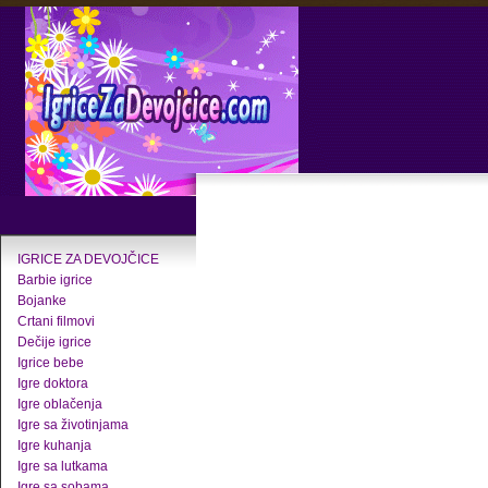
IGRICE ZA DEVOJČICE
Barbie igrice
Bojanke
Crtani filmovi
Dečije igrice
Igrice bebe
Igre doktora
Igre oblačenja
Igre sa životinjama
Igre kuhanja
Igre sa lutkama
Igre sa sobama