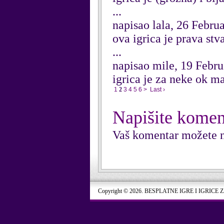
...
napisao lala, 26 Febru
ova igrica je prava stva
...
napisao mile, 19 Febr
igrica je za neke ok m
1
2
3
4
5
6
>
Last ›
Napišite komen
Vaš komentar možete n
Copyright © 2026. BESPLATNE IGRE I IGRICE 