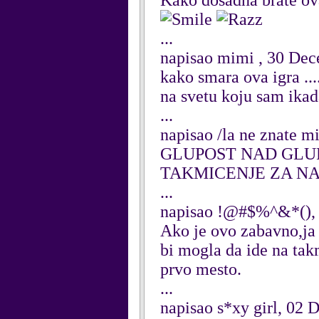
Kako dosadna brate ova 
...
napisao mimi , 30 De
kako smara ova igra ....
na svetu koju sam ikada i
...
napisao /la ne znate 
GLUPOST NAD GLU
TAKMICENJE ZA NA
...
napisao !@#$%^&*(),
Ako je ovo zabavno,ja
bi mogla da ide na tak
prvo mesto.
...
napisao s*xy girl, 02