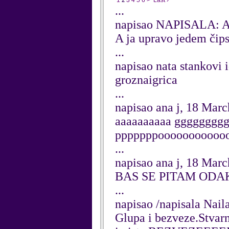
1
2
3
4
5
6
>
Last ›
...
napisao NAPISALA: A
A ja upravo jedem čip
...
napisao nata stankovi
groznaigrica
...
napisao ana j, 18 Mar
aaaaaaaaaa ggggggggg
pppppppooooooooooo
...
napisao ana j, 18 Mar
BAS SE PITAM ODAK
...
napisao /napisala Nai
Glupa i bezveze.Stvar