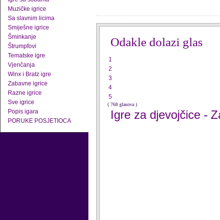
Muzičke igrice
Sa slavnim licima
Smiješne igrice
Šminkanje
Odakle dolazi glas
Štrumpfovi
Tematske igre
1
Vjenčanja
2
Winx i Bratz igre
3
Zabavne igrice
4
Razne igrice
5
Sve igrice
( 768 glasova )
Popis igara
Igre za djevojčice
Z
-
PORUKE POSJETIOCA