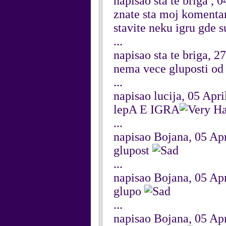
napisao sta te briga ,
znate sta moj komentar 
stavite neku igru gde s
...
napisao sta te briga, 2
nema vece gluposti od 
...
napisao lucija, 05 Apri
lepA E IGRA
...
napisao Bojana, 05 Ap
glupost
...
napisao Bojana, 05 Ap
glupo
...
napisao Bojana, 05 Ap