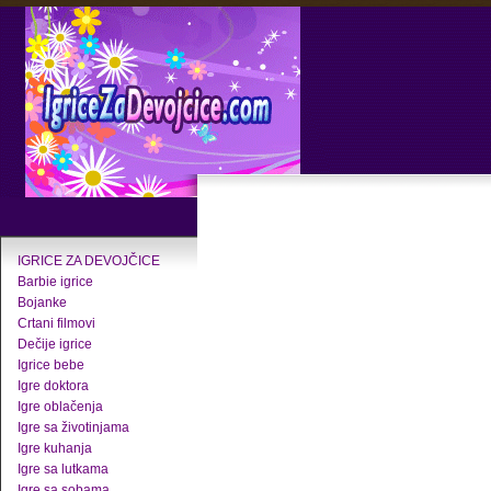
IGRICE ZA DEVOJČICE
Barbie igrice
Bojanke
Crtani filmovi
Dečije igrice
Igrice bebe
Igre doktora
Igre oblačenja
Igre sa životinjama
Igre kuhanja
Igre sa lutkama
Igre sa sobama