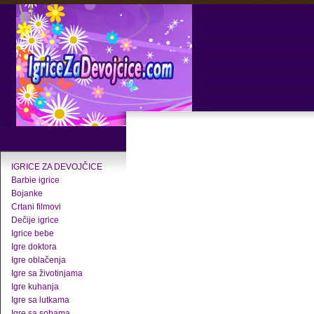
IGRICE ZA DEVOJČICE
Barbie igrice
Bojanke
Crtani filmovi
Dečije igrice
Igrice bebe
Igre doktora
Igre oblačenja
Igre sa životinjama
Igre kuhanja
Igre sa lutkama
Igre sa sobama