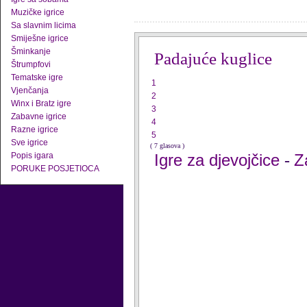
Muzičke igrice
Sa slavnim licima
Smiješne igrice
Šminkanje
Padajuće kuglice
Štrumpfovi
Tematske igre
1
Vjenčanja
2
Winx i Bratz igre
3
Zabavne igrice
4
Razne igrice
5
Sve igrice
( 7 glasova )
Popis igara
Igre za djevojčice
Z
-
PORUKE POSJETIOCA