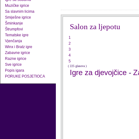
Muzičke igrice
Sa slavnim licima
Smiješne igrice
Šminkanje
Salon za ljepotu
Štrumpfovi
Tematske igre
1
Vjenčanja
2
Winx i Bratz igre
3
Zabavne igrice
4
Razne igrice
5
Sve igrice
( 225 glasova )
Popis igara
Igre za djevojčice
Z
-
PORUKE POSJETIOCA