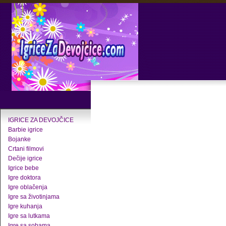
IGRICE ZA DEVOJČICE
Barbie igrice
Bojanke
Crtani filmovi
Dečije igrice
Igrice bebe
Igre doktora
Igre oblačenja
Igre sa životinjama
Igre kuhanja
Igre sa lutkama
Igre sa sobama