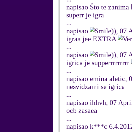
napisao Što te zanima 
superr je igra
...
napisao
)), 07 
igraa jee EXTRA
...
napisao
)), 07 
igrica je supperrrrrrrrr
...
napisao emina aletic, 
nesvidzami se igrica
...
napisao ihhvh, 07 Apri
ocb zasaea
...
napisao k***c 6.4.2012