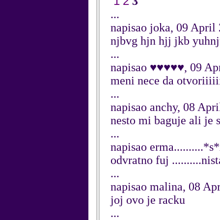
1
2
3
...
napisao joka, 09 April
njbvg hjn hjj jkb yuhnj
...
napisao ♥♥♥♥♥, 09 Apr
meni nece da otvoriiiiii
...
napisao anchy, 08 Apri
nesto mi baguje ali je 
...
napisao erma..........*s
odvratno fuj ..........n
...
napisao malina, 08 Apr
joj ovo je racku
...