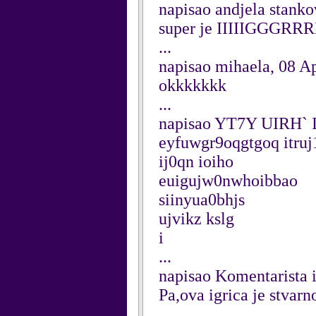
napisao andjela stanko
super je IIIIIGGGRR
...
napisao mihaela, 08 Ap
okkkkkkk
...
napisao YT7Y UIRH` 
eyfuwgr9oqgtgoq itruj
ij0qn ioiho
euigujw0nwhoibbao
siinyua0bhjs
ujvikz kslg
i
...
napisao Komentarista i
Pa,ova igrica je stvarno
...