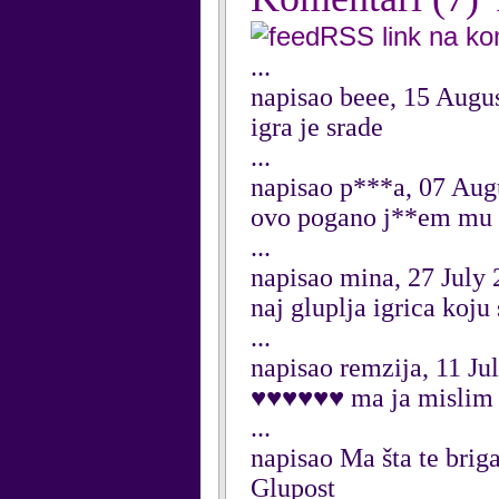
RSS link na k
...
napisao beee, 15 Augu
igra je srade
...
napisao p***a, 07 Aug
ovo pogano j**em mu
...
napisao mina, 27 July
naj gluplja igrica koju
...
napisao remzija, 11 Ju
♥♥♥♥♥♥ ma ja mislim da
...
napisao Ma šta te brig
Glupost