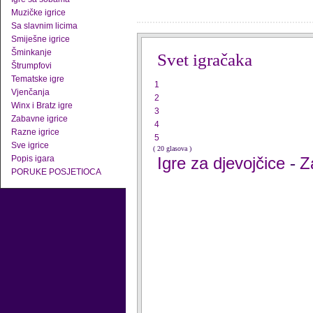
Muzičke igrice
Sa slavnim licima
Smiješne igrice
Šminkanje
Svet igračaka
Štrumpfovi
Tematske igre
1
Vjenčanja
2
Winx i Bratz igre
3
Zabavne igrice
4
Razne igrice
5
Sve igrice
( 20 glasova )
Popis igara
Igre za djevojčice
Z
-
PORUKE POSJETIOCA