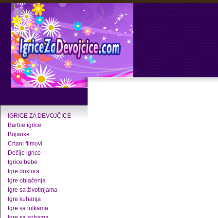
IGRICE ZA DEVOJČICE
Barbie igrice
Bojanke
Crtani filmovi
Dečije igrice
Igrice bebe
Igre doktora
Igre oblačenja
Igre sa životinjama
Igre kuhanja
Igre sa lutkama
Igre sa sobama