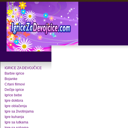
IGRICE ZA DEVOJČICE
Barbie igrice
Bojanke
Crtani filmovi
Dečije igrice
Igrice bebe
Igre doktora
Igre oblačenja
Igre sa životinjama
Igre kuhanja
Igre sa lutkama
Igre sa sobama