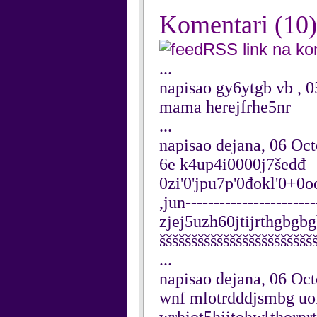
Komentari
(10)
RSS link na k
...
napisao gy6ytgb vb , 
mama herejfrhe5nr
...
napisao dejana, 06 Oc
6e k4up4i0000j7šedđ
0zi'0'jpu7p'0đokl'0+0o
,jun-----------------------
zjej5uzh60jtijrthgbg
šššššššššššššššššššššššš
...
napisao dejana, 06 Oc
wnf mlotrdddjsmbg uol