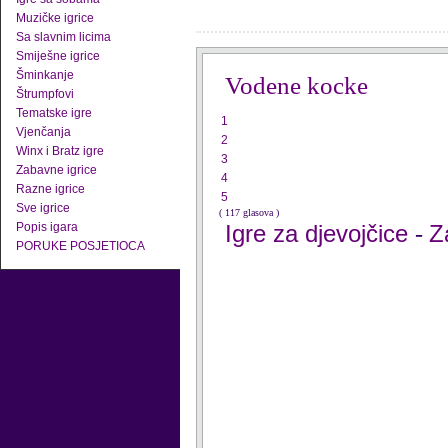
Muzičke igrice
Sa slavnim licima
Smiješne igrice
Šminkanje
Vodene kocke
Štrumpfovi
Tematske igre
1
Vjenčanja
2
Winx i Bratz igre
3
Zabavne igrice
4
Razne igrice
5
Sve igrice
( 117 glasova )
Popis igara
Igre za djevojčice
Z
-
PORUKE POSJETIOCA