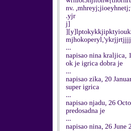
wrhiot5hjitohw[thornrt
nv. ,mhreyj;jioeyhnetj;
.yjr
j]
][y]lptokykkjipktyiou
mjhokoperyl,'ykrjjrtjjj
...
napisao nina kraljica,
ok je igrica dobra je
...
napisao zika, 20 Janua
super igrica
...
napisao njadu, 26 Oct
predosadna je
...
napisao nina, 26 June 