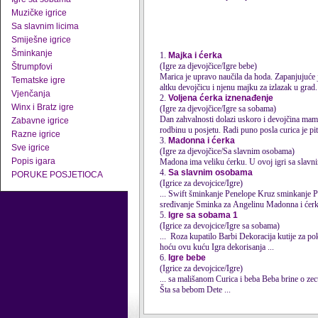
Muzičke igrice
Sa slavnim licima
Smiješne igrice
Šminkanje
1.
Majka i ćerka
(Igre za djevojčice/Igre bebe)
Štrumpfovi
Marica je upravo naučila da hoda. Zapanjujuće 
Tematske igre
altku devojčicu i njenu majku za izlazak u grad.
Vjenčanja
2.
Voljena ćerka iznenađenje
Winx i Bratz igre
(Igre za djevojčice/Igre sa sobama)
Dan zahvalnosti dolazi uskoro i devojčina mama
Zabavne igrice
rodbinu u posjetu. Radi puno posla curica je pita
Razne igrice
3.
Madonna i ćerka
Sve igrice
(Igre za djevojčice/Sa slavnim osobama)
Popis igara
Madona ima veliku ćerku. U ovoj igri sa slavnim
4.
Sa slavnim osobama
PORUKE POSJETIOCA
(Igrice za devojcice/Igre)
... Swift šminkanje Penelope Kruz sminkanje Pevačica Taylor Swift Paris Hilton u pritvoru Izobliči Paris Hilton Džoni Dep Emma Watsons
sređivanje Sminka za Angelinu Madonna i
ćer
5.
Igre sa sobama 1
(Igrice za devojcice/Igre sa sobama)
hoću ovu kuću Igra dekorisanja ...
6.
Igre bebe
(Igrice za devojcice/Igre)
Šta sa bebom Dete ...