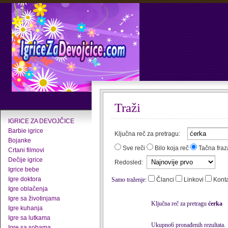
Traži
IGRICE ZA DEVOJČICE
Barbie igrice
Ključna reč za pretragu:
Bojanke
Sve reči
Bilo koja reč
Tačna fraz
Crtani filmovi
Dečije igrice
Redosled:
Igrice bebe
Igre doktora
Samo traženje:
Članci
Linkovi
Kont
Igre oblačenja
Igre sa životinjama
Ključna reč za pretragu
ćerka
Igre kuhanja
Igre sa lutkama
Ukupno6 pronađenih rezultata.
Igre sa sobama