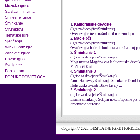
Muzičke igrice
Sa slavnim licima
Smiješne igrice
Šminkanje
1.
Kalifornijske devojke
(Igre za djevojčice/Šminkanje)
Štrumpfovi
Ove devojke treba našminkati naravno lepo.
Tematske igre
2.
Mačje oči
Vjenčanja
(Igre za djevojčice/Šminkanje)
Winx i Bratz igre
Ova devojka hoće da bude maca i trebate joj pom
3.
Šminkanje 1
Zabavne igrice
(Igrice za devojcice/Šminkanje)
Razne igrice
Moja matura Magična vila Kalifornijske devojke Velika žurba Šminka za mene Manga avatar Elzini hipster nokti Šminkanje Huga-Džekmena
Sve igrice
Mačje oči Emini ...
Popis igara
4.
Šminkanje 3
(Igrice za devojcice/Šminkanje)
PORUKE POSJETIOCA
Anne Hathaway šminkanje Sminkanje Demi Lovato tejne lepote Katherine Heigl šminka Sređivanje Džastina Bibera Super nokti Ema Votson
Holivudske zvezde Blake Lively ...
5.
Šminkanje 2
(Igrice za devojcice/Šminkanje)
Elsa na šminkanju Sofijini nokti Pripreme pre venčanja Praznici na Floridi Biti kul učiteljica Super frizer Sminkanje kineskinje U šumi Stil noktiju
Sređivanje neuredne ...
Copyright © 2026. BESPLATNE IGRE I IGRICE 