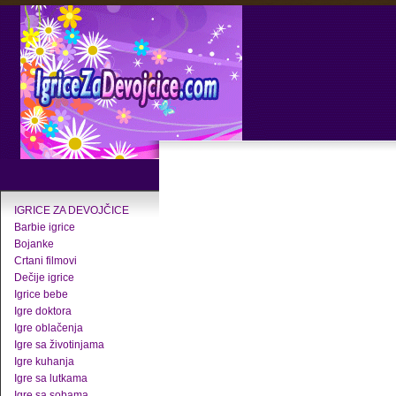
IGRICE ZA DEVOJČICE
Barbie igrice
Bojanke
Crtani filmovi
Dečije igrice
Igrice bebe
Igre doktora
Igre oblačenja
Igre sa životinjama
Igre kuhanja
Igre sa lutkama
Igre sa sobama