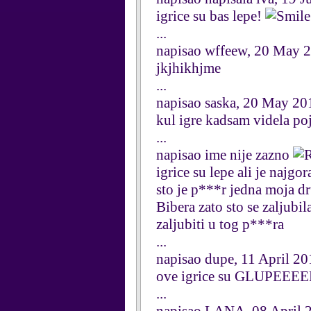
igrice su bas lepe!
...
napisao wffeew, 20 May 
jkjhikhjme
...
napisao saska, 20 May 20
kul igre kadsam videla poj
...
napisao ime nije zazno
igrice su lepe ali je najgo
sto je p***r jedna moja dr
Bibera zato sto se zaljubi
zaljubiti u tog p***ra
...
napisao dupe, 11 April 2
ove igrice su GLUPEEEE
...