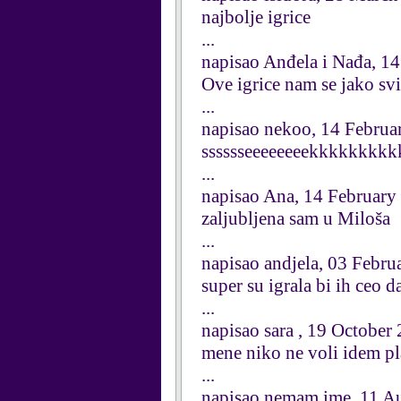
najbolje igrice
...
napisao Anđela i Nađa, 1
Ove igrice nam se jako s
...
napisao nekoo, 14 Februa
sssssseeeeeeeekkkkkkkkkk
...
napisao Ana, 14 February
zaljubljena sam u Miloša
...
napisao andjela, 03 Febru
super su igrala bi ih ceo d
...
napisao sara , 19 October
mene niko ne voli idem pl
...
napisao nemam ime, 11 A