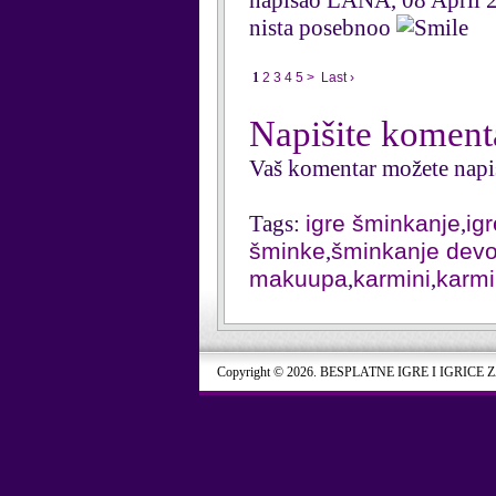
napisao LANA, 08 April 
nista posebnoo
1
2
3
4
5
>
Last ›
Napišite koment
Vaš komentar možete napi
Tags:
igre šminkanje
,
ig
šminke
,
šminkanje devo
makuupa
,
karmini
,
karm
Copyright © 2026. BESPLATNE IGRE I IGRICE 