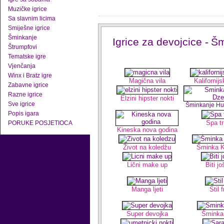
Muzičke igrice
Sa slavnim licima
Smiješne igrice
Šminkanje
Igrice za devojcice
-
Šm
Štrumpfovi
Tematske igre
Vjenčanja
Winx i Bratz igre
Magična vila
Kalifornij
Zabavne igrice
Razne igrice
Elzini hipster nokti
Sve igrice
Šminkanje H
Popis igara
Spa tr
PORUKE POSJETIOCA
Kineska nova godina
Život na koledžu
Šminka K
Lični make up
Biti jo
Manga ljeti
Stil f
Super devojka
Šminka 