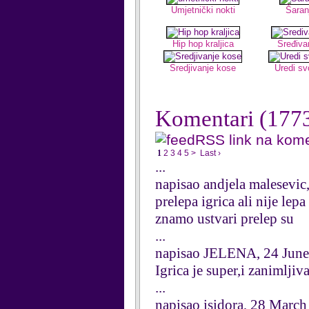
Umjetnički nokti
Šaranj
Hip hop kraljica
Sređiva
Sredjivanje kose
Uredi sv
Komentari
(177
RSS link na kom
1
2
3
4
5
>
Last ›
...
napisao andjela malesevi
prelepa igrica ali nije le
znamo ustvari prelep su
...
napisao JELENA, 24 Jun
Igrica je super,i zanimljiv
...
napisao isidora, 28 Marc