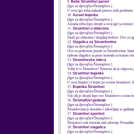
9.
Bebe Štrumfovi parovi
(Igre za djevojčice/Štrumpfovi )
U ovoj igri treba nalaziti parove istih predmeta
10.
Azrael bojanka
(Igre za djevojčice/Štrumpfovi )
Azraela treba lepo obojiti u ovoj igri sa temom
11.
Strumfovi u oblacima
(Igre za djevojčice/Štrumpfovi )
Skači po oblacima i skupljaj bodove. Ovo su ig
12.
Slagalica sa Strumfovima
(Igre za djevojčice/Štrumpfovi )
Ovo su prekrasne puzzle sa
Štrumfovi
ma. Imat
izabrati slagalicu sa puno komada sa kojom ćete s
13.
Strumfovska odeca
(Igre za djevojčice/Štrumpfovi )
Volite li vi Štrumfove? Naravno da je odgovor p
14.
Strumfovi bojanke
(Igre za djevojčice/Štrumpfovi )
U ovoj bojanci vi bojite po svome štrumfove. Im
15.
Bojanka Štrumfovi
(Igre za djevojčice/Štrumpfovi )
Vaš ćilj je obojiti lepo ove Štrumfove u ovim 
16.
Štrumpfovi gađanje
(Igre za djevojčice/Štrumpfovi )
Štrumfovi
17.
Strumfovi sportisti
(Igre za djevojčice/Štrumpfovi )
Štrumfovi
18.
Štrumfovi slagalica
(Igre za djevojčice/Štrumpfovi )