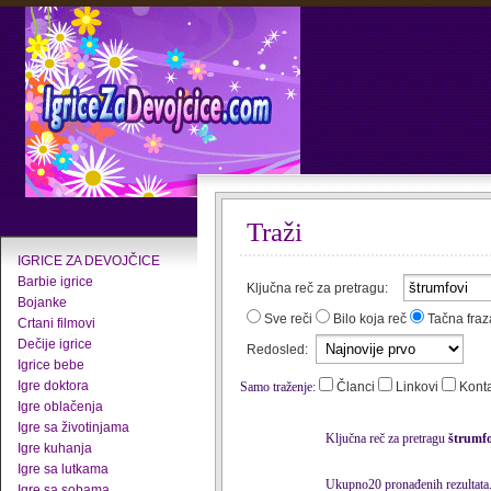
Traži
IGRICE ZA DEVOJČICE
Barbie igrice
Ključna reč za pretragu:
Bojanke
Sve reči
Bilo koja reč
Tačna fraz
Crtani filmovi
Dečije igrice
Redosled:
Igrice bebe
Igre doktora
Samo traženje:
Članci
Linkovi
Kont
Igre oblačenja
Igre sa životinjama
Ključna reč za pretragu
štrumfo
Igre kuhanja
Igre sa lutkama
Ukupno20 pronađenih rezultata
Igre sa sobama