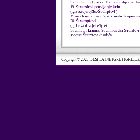
Složite Strumpf puzzle. Premjestiti dijelove. K
19.
Strumfovi pravljenje kola
(Igre za djevojčice/Štrumpfovi )
Možete li mi pomoći Papa Štrumfu da opravi svo
20.
Štrumpfovi
(Igrice za devojcice/Igre)
Štrumfovi
sportisti Štrumfovska odeća ...
Copyright © 2026. BESPLATNE IGRE I IGRICE 