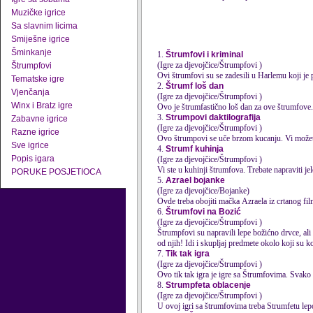
Muzičke igrice
Sa slavnim licima
Smiješne igrice
Šminkanje
1.
Štrumfovi i kriminal
(Igre za djevojčice/Štrumpfovi )
Štrumpfovi
Ovi
štrumfovi
su se zadesili u Harlemu koji je 
Tematske igre
2.
Štrumf loš dan
Vjenčanja
(Igre za djevojčice/Štrumpfovi )
Winx i Bratz igre
Ovo je štrumfastično loš dan za ove štrumfove.
3.
Strumpovi daktilografija
Zabavne igrice
(Igre za djevojčice/Štrumpfovi )
Razne igrice
Ovo štrumpovi se uče brzom kucanju. Vi možet
Sve igrice
4.
Strumf kuhinja
Popis igara
(Igre za djevojčice/Štrumpfovi )
Vi ste u kuhinji štrumfova. Trebate napraviti je
PORUKE POSJETIOCA
5.
Azrael bojanke
(Igre za djevojčice/Bojanke)
Ovde treba obojiti mačka Azraela iz crtanog fi
6.
Štrumfovi na Bozić
(Igre za djevojčice/Štrumpfovi )
Štrumpfovi su napravili lepe božićno drvce, ali
od njih! Idi i skupljaj predmete okolo koji su ko
7.
Tik tak igra
(Igre za djevojčice/Štrumpfovi )
Ovo tik tak igra je igre sa
Štrumfovi
ma. Svako z
8.
Strumpfeta oblacenje
(Igre za djevojčice/Štrumpfovi )
U ovoj igri sa
štrumfovi
ma treba Strumfetu lep