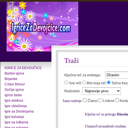
Traži
IGRICE ZA DEVOJČICE
Barbie igrice
Ključna reč za pretragu:
Bojanke
Sve reči
Bilo koja reč
Tačna fraz
Crtani filmovi
Dečije igrice
Redosled:
Igrice bebe
Igre doktora
Samo traženje:
Članci
Linkovi
Kont
Igre oblačenja
Igre sa životinjama
Ključna reč za pretragu
Džastin
Igre kuhanja
Igre sa lutkama
Ukupno9 pronađenih rezultata.
Igre sa sobama