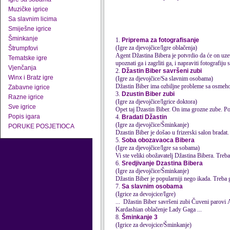
Muzičke igrice
Sa slavnim licima
Smiješne igrice
Šminkanje
1.
Priprema za fotografisanje
(Igre za djevojčice/Igre oblačenja)
Štrumpfovi
Agent
Džastin
a Bibera je potvrdio da će on uz
Tematske igre
upoznati ga i zagrliti ga, i napraviti fotografiju s
Vjenčanja
2.
Džastin Biber savršeni zubi
Winx i Bratz igre
(Igre za djevojčice/Sa slavnim osobama)
Džastin
Biber ima ozbiljne probleme sa osmehom. 
Zabavne igrice
3.
Dzustin Biber zubi
Razne igrice
(Igre za djevojčice/Igrice doktora)
Sve igrice
Opet taj Dzastin Biber. On ima grozne zube. Po
Popis igara
4.
Bradati Džastin
(Igre za djevojčice/Šminkanje)
PORUKE POSJETIOCA
Dzastin Biber je došao u frizerski salon bradat
5.
Soba obozavaoca Bibera
(Igre za djevojčice/Igre sa sobama)
Vi ste veliki obožavatelj
Džastin
a Bibera. Treba
6.
Sredjivanje Dzastina Bibera
(Igre za djevojčice/Šminkanje)
Džastin
Biber je popularniji nego ikada. Treba 
7.
Sa slavnim osobama
(Igrice za devojcice/Igre)
...
Džastin
Biber savršeni zubi Čuveni parovi Ashley Greene uredjivanje Miley Cyrus božić Zvezda Madona Kristen Stewart tajna lepote Kim
Kardashian oblačenje Lady Gaga ...
8.
Šminkanje 3
(Igrice za devojcice/Šminkanje)