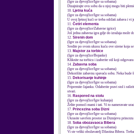
(Igre za djevojčice/Igre sa sobama)
Dizajnirajte ovu sobu da u njoj mogu biti plemić
10.
Ljetna kuća
(Igre za djevojčice/Igre sa sobama)
U ovoj ljetnoj kući se treba održati zabava i vi je
11.
Četiri elementa
(Igre za djevojčice/Zabavne igrice)
Još jedna zabavna igra gdje do izražaja može do
12.
Sirenin dom
(Igre za djevojčice/Igre sa sobama)
Sredite po svom ukusu kuću ove sirene koja se 
13.
Majstor za torbice
(Igre za djevojčice/Bojanke)
Kliknite na torbicu i izaberite stil koji odgovara 
14.
Zabavna soba
(Igre za djevojčice/Igre sa sobama)
Dekorišite zabavnu spavaću sobu. Neka bude što
15.
Dekorisanje kuhinje
(Igre za djevojčice/Igre sa sobama)
Pripremite čajanku. Odaberite pravi stol i raširi
stvari.
16.
Raspored na stolu
(Igre za djevojčice/Igre kuhanja)
Želite pomoći mami i tati. Vi to nameravate uradi
17.
Princezina soba Dizni
(Igre za djevojčice/Igre sa sobama)
Ukrasite savršen prostor za Diznijevu princezu 
18.
Soba obozavaoca Bibera
(Igre za djevojčice/Igre sa sobama)
Vi ste veliki obožavatelj Džastina Bibera. Treba