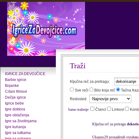
Traži
IGRICE ZA DEVOJČICE
Barbie igrice
Ključna reč za pretragu:
Bojanke
Sve reči
Bilo koja reč
Tačna fraz
Crtani filmovi
Dečije igrice
Redosled:
Igrice bebe
Igre doktora
Samo traženje:
Članci
Linkovi
Kont
Igre oblačenja
Igre sa životinjama
Ključna reč za pretragu
dekoris
Igre kuhanja
Igre sa lutkama
Ukupno29 pronađenih rezultata
Igre sa sobama