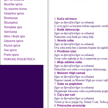
Muzičke igrice
Sa slavnim licima
Smiješne igrice
Šminkanje
1.
Kuća od mace
(Igre za djevojčice/Igre sa sobama)
Štrumpfovi
U ovoj igrici sa kućama trebate napraviti i ured
Tematske igre
2.
Butik dekoracija
Vjenčanja
(Igre za djevojčice/Igre sa sobama)
Winx i Bratz igre
Namestite ovaj butik po vašoj želji.
3.
Vesela soba
Zabavne igrice
(Igre za djevojčice/Igre sa sobama)
Razne igrice
Ova soba treba biti u šarenim bojame da izgleda 
Sve igrice
4.
Predivan stan
Popis igara
(Igre za djevojčice/Igre sa sobama)
Svoje sobe najbolje je da vi namestite po svom
PORUKE POSJETIOCA
5.
Moja udobna soba
(Igre za djevojčice/Igre sa sobama)
Dekorišite ovu sobu u ovoj igrice dekorisanja.
6.
Monster High zamak
(Igre za djevojčice/Igre sa sobama)
Napravi zamak za Monster High po svom i nj
7.
Soba sa pogledom
(Igre za djevojčice/Igre sa sobama)
Dizajnirajte luksuznu sobu sa prekrasnim pogle
8.
Čaj u pet sati
(Igre za djevojčice/Igre sa sobama)
Vreme je da se popije čaj. Dolazi 5 sati. Treba p
9.
Princezine prostorije