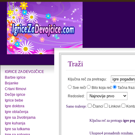
Traži
IGRICE ZA DEVOJČICE
Barbie igrice
Ključna reč za pretragu:
Bojanke
Sve reči
Bilo koja reč
Tačna fraz
Crtani filmovi
Dečije igrice
Redosled:
Igrice bebe
Igre doktora
Samo traženje:
Članci
Linkovi
Kont
Igre oblačenja
Igre sa životinjama
Ključna reč za pretragu
igre po
Igre kuhanja
Igre sa lutkama
Ukupno4 pronađenih rezultata.
Igre sa sobama