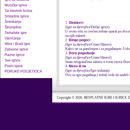
Muzičke igrice
Sa slavnim licima
Smiješne igrice
Šminkanje
1.
Glodavci
(Igre za djevojčice/Dečije igrice)
Štrumpfovi
U ovom vrtu sa cvećem trebate upariti po dva ist
Tematske igre
na njih naleteti.
Vjenčanja
2.
Bingo pogoci
Winx i Bratz igre
(Igre za djevojčice/Crtani filmovi)
Kakvi ste sa pamćenjem i sa pogađanjem. Uskoro
Zabavne igrice
3.
Dora pogađanje
Razne igrice
(Igre za djevojčice/Crtani filmovi)
Sve igrice
Imate neograničenu zabavu u svetu snova Dore i 
Popis igara
4.
Meso ili ne
(Igre za djevojčice/Igre kuhanja)
PORUKE POSJETIOCA
Ovo su
igre pogađanja
i trebaš ovde da izađeš 
Copyright © 2026. BESPLATNE IGRE I IGRICE 