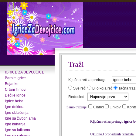
Traži
IGRICE ZA DEVOJČICE
Barbie igrice
Ključna reč za pretragu:
Bojanke
Sve reči
Bilo koja reč
Tačna fraz
Crtani filmovi
Dečije igrice
Redosled:
Igrice bebe
Igre doktora
Samo traženje:
Članci
Linkovi
Kont
Igre oblačenja
Igre sa životinjama
Ključna reč za pretragu
igrice 
Igre kuhanja
Igre sa lutkama
Ukupno3 pronađenih rezultata.
Igre sa sobama