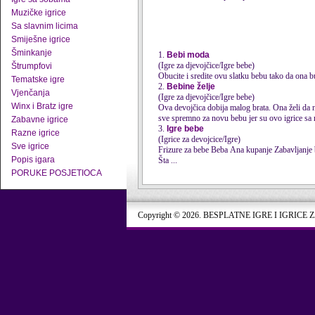
Muzičke igrice
Sa slavnim licima
Smiješne igrice
Šminkanje
1.
Bebi moda
(Igre za djevojčice/Igre bebe)
Štrumpfovi
Obucite i sredite ovu slatku bebu tako da ona b
Tematske igre
2.
Bebine želje
Vjenčanja
(Igre za djevojčice/Igre bebe)
Winx i Bratz igre
Ova devojčica dobija malog brata. Ona želi da n
sve spremno za novu bebu jer su ovo igrice sa 
Zabavne igrice
3.
Igre bebe
Razne igrice
(Igrice za devojcice/Igre)
Sve igrice
Frizure za bebe Beba Ana kupanje Zabavljanje bebe Spongebob sa bebom Patrick i bebe Beba Valentina Hvala na oblacenju Higijena u kupatilu
Popis igara
Šta ...
PORUKE POSJETIOCA
Copyright © 2026. BESPLATNE IGRE I IGRICE 