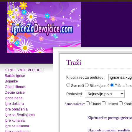
Traži
IGRICE ZA DEVOJČICE
Barbie igrice
Ključna reč za pretragu:
Bojanke
Sve reči
Bilo koja reč
Tačna fraz
Crtani filmovi
Dečije igrice
Redosled:
Igrice bebe
Igre doktora
Samo traženje:
Članci
Linkovi
Kont
Igre oblačenja
Igre sa životinjama
Ključna reč za pretragu
igrice 
Igre kuhanja
Igre sa lutkama
Ukupno6 pronađenih rezultata.
Igre sa sobama