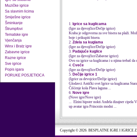
Muzičke igrice
Sa slavnim licima
Smiješne igrice
Šminkanje
1.
Igrice sa kuglicama
(Igre za djevojčice/Dečije igrice)
Štrumpfovi
Kraba je odgovorna za sve bisera na plaži. Možete
Tematske igre
boje i prikupiti bisera.
Vjenčanja
2.
Zdela sa kuglama
Winx i Bratz igre
(Igre za djevojčice/Dečije igrice)
3.
Padajuće kuglice
Zabavne igrice
(Igre za djevojčice/Zabavne igrice)
Razne igrice
Ovo su
igrice sa kuglicama
i u njima trebaš da 
Sve igrice
4.
Cveće
Popis igara
(Igre za djevojčice/Dečije igrice)
5.
Dečije igrice 1
PORUKE POSJETIOCA
(Igrice za devojcice/Dečije igrice)
Glodavci Antički svet
Igrice sa kuglicama
Staranje o mišu Gladni nilski konj Makeover kuće Na Marsu Zdela sa kuglama Kuća slatkog psa
Čišćenje kola Plava laguna ...
6.
Nove igre
(Nove igre/Nove igre)
up avatar igra Princezin modni ...
Copyright © 2026. BESPLATNE IGRE I IGRICE 