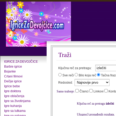
Traži
IGRICE ZA DEVOJČICE
Barbie igrice
Ključna reč za pretragu:
Bojanke
Sve reči
Bilo koja reč
Tačna fraz
Crtani filmovi
Dečije igrice
Redosled:
Igrice bebe
Igre doktora
Samo traženje:
Članci
Linkovi
Kont
Igre oblačenja
Igre sa životinjama
Ključna reč za pretragu
izlečiti
Igre kuhanja
Igre sa lutkama
Ukupno3 pronađenih rezultata.
Igre sa sobama