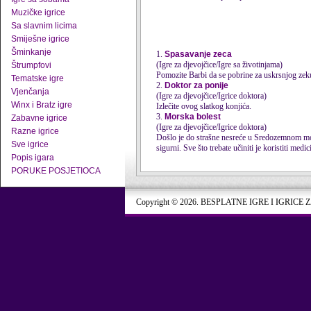
Muzičke igrice
Sa slavnim licima
Smiješne igrice
Šminkanje
1.
Spasavanje zeca
(Igre za djevojčice/Igre sa životinjama)
Štrumpfovi
Pomozite Barbi da se pobrine za uskrsnjog zeku k
Tematske igre
2.
Doktor za ponije
Vjenčanja
(Igre za djevojčice/Igrice doktora)
Winx i Bratz igre
Izlečite ovog slatkog konjića.
3.
Morska bolest
Zabavne igrice
(Igre za djevojčice/Igrice doktora)
Razne igrice
Došlo je do strašne nesreće u Sredozemnom moru!
Sve igrice
sigurni. Sve što trebate učiniti je koristiti medic
Popis igara
PORUKE POSJETIOCA
Copyright © 2026. BESPLATNE IGRE I IGRICE 