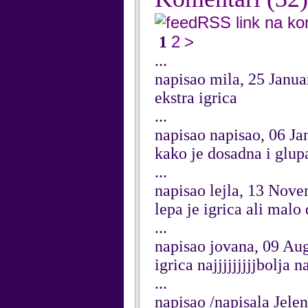
RSS link na k
2
>
1
...
napisao mila, 25 Janu
ekstra igrica
...
napisao napisao, 06 J
kako je dosadna i glup
...
napisao lejla, 13 Nov
lepa je igrica ali malo
...
napisao jovana, 09 Au
igrica najjjjjjjjjbolja 
...
napisao /napisala Jele