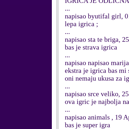
IGRICA JE ODLIC
...
napisao byutifal girl,
lepa igrica ;
...
napisao sta te briga, 2
bas je strava igrica
...
napisao napisao marija
ekstra je igrica bas mi 
oni nemaju ukusa za ig
...
napisao srce veliko, 2
ova igric je najbolj
...
napisao animals , 19 A
bas je super igra