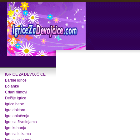
IGRICE ZA DEVOJČICE
Barbie igrice
Bojanke
Crtani filmovi
Dečije igrice
Igrice bebe
Igre doktora
Igre oblačenja
Igre sa životinjama
Igre kuhanja
Igre sa lutkama
Igre sa sobama