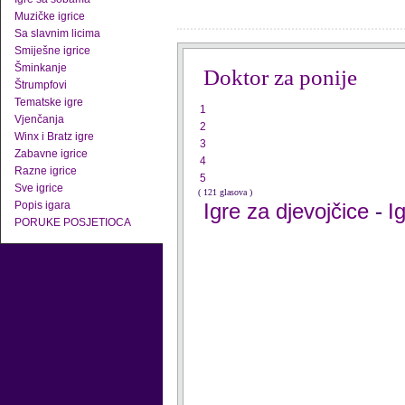
Muzičke igrice
Sa slavnim licima
Smiješne igrice
Šminkanje
Doktor za ponije
Štrumpfovi
Tematske igre
1
Vjenčanja
2
Winx i Bratz igre
3
Zabavne igrice
4
Razne igrice
5
Sve igrice
( 121 glasova )
Popis igara
Igre za djevojčice
I
-
PORUKE POSJETIOCA