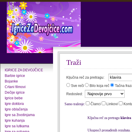
Traži
IGRICE ZA DEVOJČICE
Barbie igrice
Ključna reč za pretragu:
Bojanke
Sve reči
Bilo koja reč
Tačna fraz
Crtani filmovi
Dečije igrice
Redosled:
Igrice bebe
Igre doktora
Samo traženje:
Članci
Linkovi
Kont
Igre oblačenja
Igre sa životinjama
Ključna reč za pretragu
klavira
Igre kuhanja
Igre sa lutkama
Ukupno3 pronađenih rezultata.
Igre sa sobama