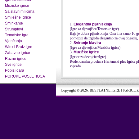
Muzičke igrice
Sa slavnim licima
Smiješne igrice
Šminkanje
1.
Elegantna pijaniskinja
(Igre za djevojčice/Tematske igre)
Štrumpfovi
Baja je dobra pijanistkinja. Ona ima samo 16 go
Tematske igre
pomozite da izgleda elegantno za ovaj događaj, 
Vjenčanja
2.
Sviranje klavira
Winx i Bratz igre
(Igre za djevojčice/Muzičke igrice)
3.
Muzičke igrice
Zabavne igrice
(Igrice za devojcice/Igre)
Razne igrice
Sve igrice
zvjezda ...
Popis igara
PORUKE POSJETIOCA
Copyright © 2026. BESPLATNE IGRE I IGRICE 