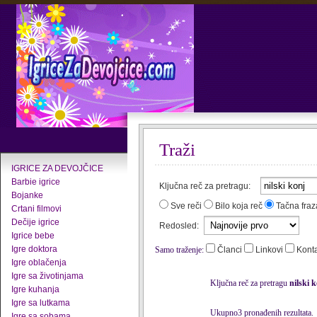
Traži
IGRICE ZA DEVOJČICE
Barbie igrice
Ključna reč za pretragu:
Bojanke
Sve reči
Bilo koja reč
Tačna fraz
Crtani filmovi
Dečije igrice
Redosled:
Igrice bebe
Igre doktora
Samo traženje:
Članci
Linkovi
Kont
Igre oblačenja
Igre sa životinjama
Ključna reč za pretragu
nilski 
Igre kuhanja
Igre sa lutkama
Ukupno3 pronađenih rezultata.
Igre sa sobama