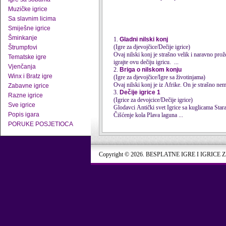
Muzičke igrice
Sa slavnim licima
Smiješne igrice
Šminkanje
1.
Gladni nilski konj
(Igre za djevojčice/Dečije igrice)
Štrumpfovi
Ovaj
nilski konj
je strašno velik i naravno pro
Tematske igre
igrajte ovu dečiju igricu. ...
Vjenčanja
2.
Briga o nilskom konju
Winx i Bratz igre
(Igre za djevojčice/Igre sa životinjama)
Ovaj
nilski konj
je iz Afrike. On je strašno nemi
Zabavne igrice
3.
Dečije igrice 1
Razne igrice
(Igrice za devojcice/Dečije igrice)
Sve igrice
Popis igara
Čišćenje kola Plava laguna ...
PORUKE POSJETIOCA
Copyright © 2026. BESPLATNE IGRE I IGRICE 