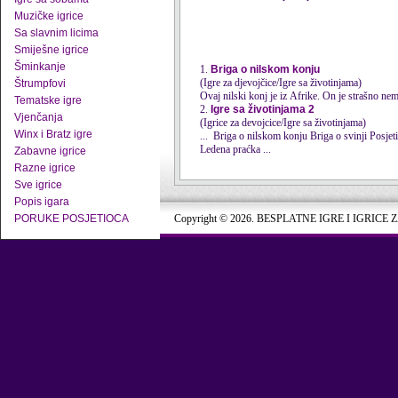
Muzičke igrice
Sa slavnim licima
Smiješne igrice
Šminkanje
1.
Briga o nilskom konju
(Igre za djevojčice/Igre sa životinjama)
Štrumpfovi
Ovaj nilski konj je iz Afrike. On je strašno nemi
Tematske igre
2.
Igre sa životinjama 2
Vjenčanja
(Igrice za devojcice/Igre sa životinjama)
Winx i Bratz igre
... Briga o
nilskom
konju Briga o svinji Posjetioci životinja Slatki ćuko Pupijev salon Obuci lepu macu Gospodja zaba Sređivanje zeca Lepi poni
Ledena praćka ...
Zabavne igrice
Razne igrice
Sve igrice
Popis igara
PORUKE POSJETIOCA
Copyright © 2026. BESPLATNE IGRE I IGRICE 