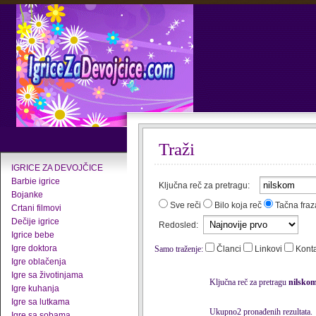
Traži
IGRICE ZA DEVOJČICE
Barbie igrice
Ključna reč za pretragu:
Bojanke
Sve reči
Bilo koja reč
Tačna fraz
Crtani filmovi
Dečije igrice
Redosled:
Igrice bebe
Igre doktora
Samo traženje:
Članci
Linkovi
Kont
Igre oblačenja
Igre sa životinjama
Ključna reč za pretragu
nilsko
Igre kuhanja
Igre sa lutkama
Ukupno2 pronađenih rezultata.
Igre sa sobama