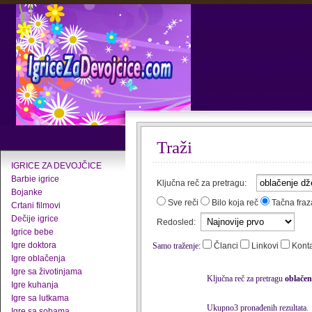
Traži
IGRICE ZA DEVOJČICE
Barbie igrice
Ključna reč za pretragu:
Bojanke
Sve reči
Bilo koja reč
Tačna fraz
Crtani filmovi
Dečije igrice
Redosled:
Igrice bebe
Igre doktora
Samo traženje:
Članci
Linkovi
Kont
Igre oblačenja
Igre sa životinjama
Ključna reč za pretragu
oblačen
Igre kuhanja
Igre sa lutkama
Ukupno3 pronađenih rezultata.
Igre sa sobama