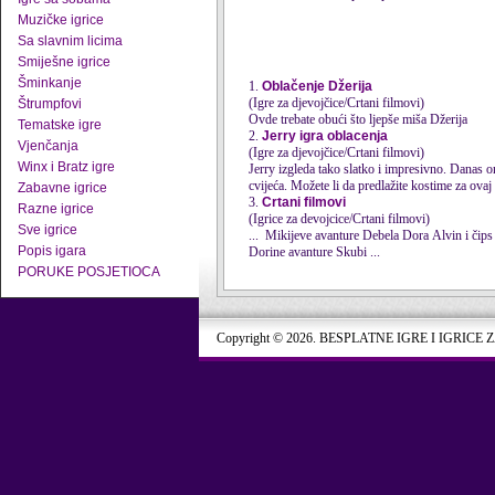
Muzičke igrice
Sa slavnim licima
Smiješne igrice
Šminkanje
1.
Oblačenje Džerija
(Igre za djevojčice/Crtani filmovi)
Štrumpfovi
Ovde trebate obući što ljepše miša Džerija
Tematske igre
2.
Jerry igra oblacenja
Vjenčanja
(Igre za djevojčice/Crtani filmovi)
Winx i Bratz igre
Jerry izgleda tako slatko i impresivno. Danas 
cvijeća. Možete li da predlažite kostime za ovaj
Zabavne igrice
3.
Crtani filmovi
Razne igrice
(Igrice za devojcice/Crtani filmovi)
Sve igrice
Popis igara
Dorine avanture Skubi ...
PORUKE POSJETIOCA
Copyright © 2026. BESPLATNE IGRE I IGRICE 