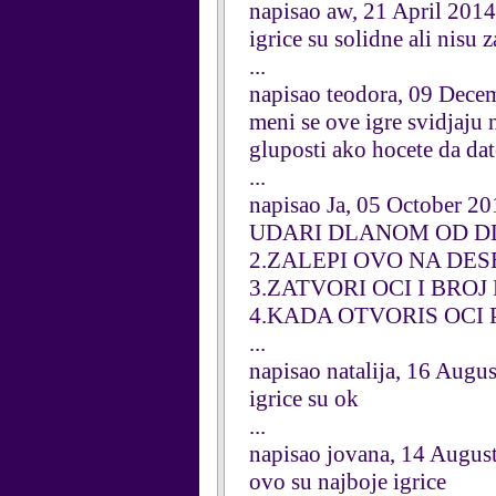
napisao aw, 21 April 2014
igrice su solidne ali nisu 
...
napisao teodora, 09 Dece
meni se ove igre svidjaju
gluposti ako hocete da dat
...
napisao Ja, 05 October 2
UDARI DLANOM OD D
2.ZALEPI OVO NA DE
3.ZATVORI OCI I BROJ
4.KADA OTVORIS OCI
...
napisao natalija, 16 Augu
igrice su ok
...
napisao jovana, 14 Augus
ovo su najboje igrice