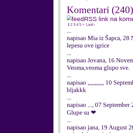
Komentari
(240
RSS link na kom
1
2
3
4
5
>
Last ›
...
napisao Mia iz Šapca, 2
lepesu ove igrice
...
napisao Jovana, 16 Nove
Veoma,veoma glupo sve.
...
napisao ,,,,,,,,,,, 10 Sept
bljakkk
...
napisao ..., 07 September
Glupe su ❤
...
napisao jana, 19 August 