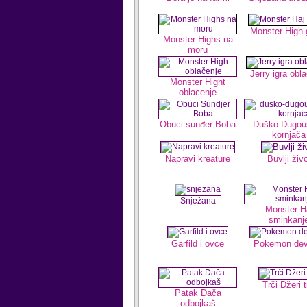
Monster High 
Monster Highs na
moru
Jerry igra obl
Monster Hight
oblacenje
Obuci sunđer Boba
Duško Dugouš
kornjača
Napravi kreature
Buvlji živ
Snježana
Monster H
sminkanj
Garfild i ovce
Pokemon dev
Trči Džeri t
Patak Dača
odbojkaš