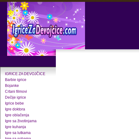
IGRICE ZA DEVOJČICE
Barbie igrice
Bojanke
Crtani filmovi
Dečije igrice
Igrice bebe
Igre doktora
Igre oblačenja
Igre sa životinjama
Igre kuhanja
Igre sa lutkama
Igre sa sobama