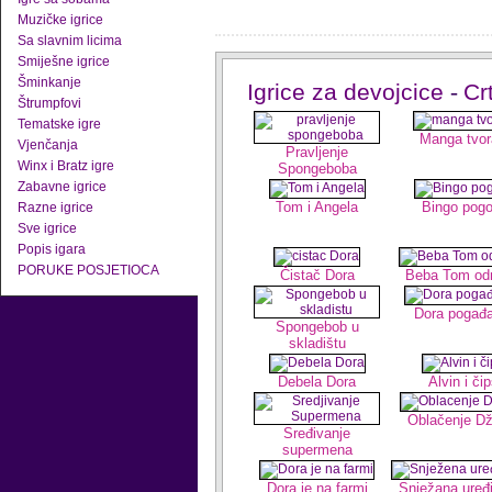
Muzičke igrice
Sa slavnim licima
Smiješne igrice
Šminkanje
Igrice za devojcice
-
Cr
Štrumpfovi
Tematske igre
Manga tvor
Vjenčanja
Pravljenje
Winx i Bratz igre
Spongeboba
Zabavne igrice
Tom i Angela
Bingo pogo
Razne igrice
Sve igrice
Popis igara
PORUKE POSJETIOCA
Čistač Dora
Beba Tom od
Dora pogađa
Spongebob u
skladištu
Debela Dora
Alvin i či
Oblačenje Dž
Sređivanje
supermena
Dora je na farmi
Snježana uređ