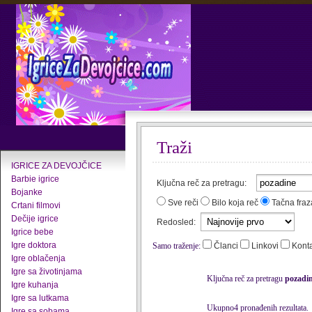
Traži
IGRICE ZA DEVOJČICE
Barbie igrice
Ključna reč za pretragu:
Bojanke
Sve reči
Bilo koja reč
Tačna fraz
Crtani filmovi
Dečije igrice
Redosled:
Igrice bebe
Igre doktora
Samo traženje:
Članci
Linkovi
Kont
Igre oblačenja
Igre sa životinjama
Ključna reč za pretragu
pozadi
Igre kuhanja
Igre sa lutkama
Ukupno4 pronađenih rezultata.
Igre sa sobama