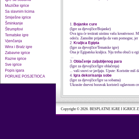
Muzičke igrice
Sa slavnim licima
Smiješne igrice
Šminkanje
1.
Bojanke cure
(Igre za djevojčice/Bojanke)
Štrumpfovi
Ova igra će testirati uistinu vašu kreativnost. 
Tematske igre
odeću. Zamolite prijatelja da vam pomogne, jer p
Vjenčanja
2.
Kraljica Egipta
Winx i Bratz igre
(Igre za djevojčice/Tematske igre)
Ona je Egipatska kraljica. Nju treba obući u eg
Zabavne igrice
...
Razne igrice
3.
Oblačenje zaljubljenog para
Sve igrice
(Igre za djevojčice/Igre oblačenja)
Popis igara
... vaši snovi se javljaju. Upute: Koristite miš 
4.
Igra dekorisanja sobe
PORUKE POSJETIOCA
(Igre za djevojčice/Igre sa sobama)
Ukrasite dnevni boravak koristeći uglavnom crno
Copyright © 2026. BESPLATNE IGRE I IGRICE 