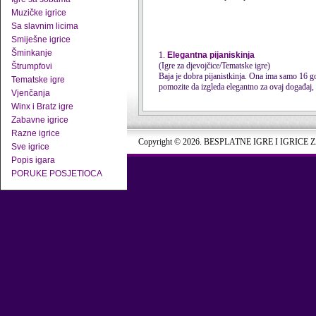
Muzičke igrice
Sa slavnim licima
Smiješne igrice
Šminkanje
1.
Elegantna pijaniskinja
(Igre za djevojčice/Tematske igre)
Štrumpfovi
Baja je dobra pijanistkinja. Ona ima samo 16 go
Tematske igre
pomozite da izgleda elegantno za ovaj događaj, 
Vjenčanja
Winx i Bratz igre
Zabavne igrice
Razne igrice
Copyright © 2026. BESPLATNE IGRE I IGRICE 
Sve igrice
Popis igara
PORUKE POSJETIOCA