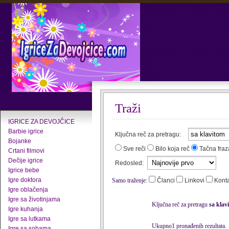
Traži
IGRICE ZA DEVOJČICE
Barbie igrice
Ključna reč za pretragu:
Bojanke
Sve reči
Bilo koja reč
Tačna fraz
Crtani filmovi
Dečije igrice
Redosled:
Igrice bebe
Igre doktora
Samo traženje:
Članci
Linkovi
Kont
Igre oblačenja
Igre sa životinjama
Ključna reč za pretragu
sa klav
Igre kuhanja
Igre sa lutkama
Ukupno1 pronađenih rezultata.
Igre sa sobama