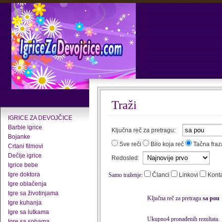
Traži
IGRICE ZA DEVOJČICE
Barbie igrice
Ključna reč za pretragu:
Bojanke
Sve reči
Bilo koja reč
Tačna fraz
Crtani filmovi
Dečije igrice
Redosled:
Igrice bebe
Igre doktora
Samo traženje:
Članci
Linkovi
Kont
Igre oblačenja
Igre sa životinjama
Ključna reč za pretragu
sa pou
Igre kuhanja
Igre sa lutkama
Ukupno4 pronađenih rezultata.
Igre sa sobama