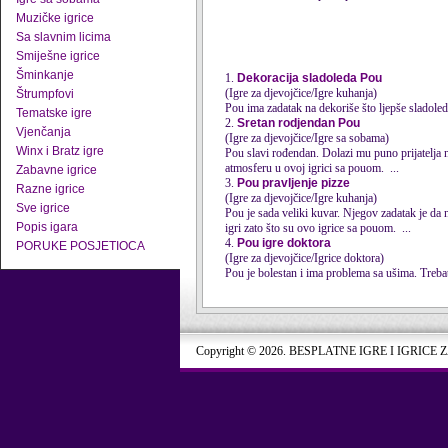
Muzičke igrice
Sa slavnim licima
Smiješne igrice
Šminkanje
1.
Dekoracija sladoleda Pou
(Igre za djevojčice/Igre kuhanja)
Štrumpfovi
Pou ima zadatak na dekoriše što ljepše sladolede 
Tematske igre
2.
Sretan rodjendan Pou
Vjenčanja
(Igre za djevojčice/Igre sa sobama)
Winx i Bratz igre
Pou slavi rođendan. Dolazi mu puno prijatelja 
atmosferu u ovoj igrici
sa pou
om. ...
Zabavne igrice
3.
Pou pravljenje pizze
Razne igrice
(Igre za djevojčice/Igre kuhanja)
Sve igrice
Pou je sada veliki kuvar. Njegov zadatak je da 
Popis igara
igri zato što su ovo igrice
sa pou
om. ...
4.
Pou igre doktora
PORUKE POSJETIOCA
(Igre za djevojčice/Igrice doktora)
Pou je bolestan i ima problema sa ušima. Trebate
Copyright © 2026. BESPLATNE IGRE I IGRICE 