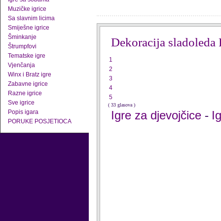
Muzičke igrice
Sa slavnim licima
Smiješne igrice
Šminkanje
Dekoracija sladoleda
Štrumpfovi
Tematske igre
1
Vjenčanja
2
Winx i Bratz igre
3
Zabavne igrice
4
Razne igrice
5
Sve igrice
( 33 glasova )
Popis igara
Igre za djevojčice
I
-
PORUKE POSJETIOCA