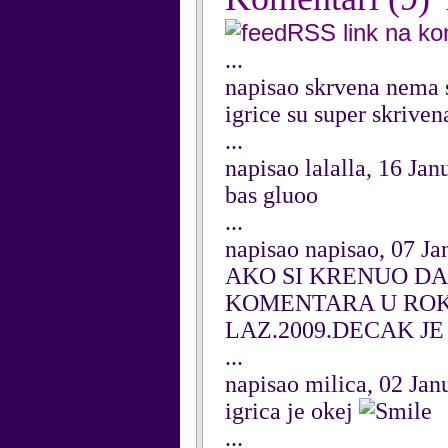
RSS link na k
...
napisao skrvena nema 
igrice su super skrive
...
napisao lalalla, 16 Ja
bas gluoo
...
napisao napisao, 07 J
AKO SI KRENUO DA 
KOMENTARA U ROKU
LAZ.2009.DECAK JE
...
napisao milica, 02 Jan
igrica je okej
...