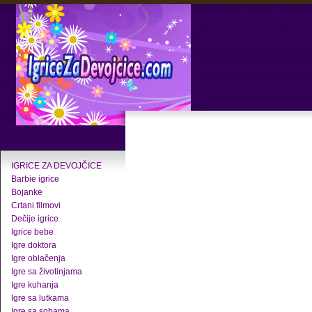
IGRICE ZA DEVOJČICE
Barbie igrice
Bojanke
Crtani filmovi
Dečije igrice
Igrice bebe
Igre doktora
Igre oblačenja
Igre sa životinjama
Igre kuhanja
Igre sa lutkama
Igre sa sobama