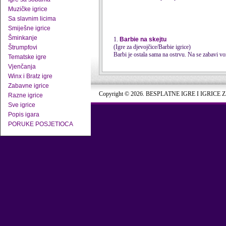
Muzičke igrice
Sa slavnim licima
Smiješne igrice
Šminkanje
1.
Barbie na skejtu
(Igre za djevojčice/Barbie igrice)
Štrumpfovi
Barbi je ostala sama na ostrvu. Na se zabavi v
Tematske igre
Vjenčanja
Winx i Bratz igre
Zabavne igrice
Copyright © 2026. BESPLATNE IGRE I IGRICE 
Razne igrice
Sve igrice
Popis igara
PORUKE POSJETIOCA