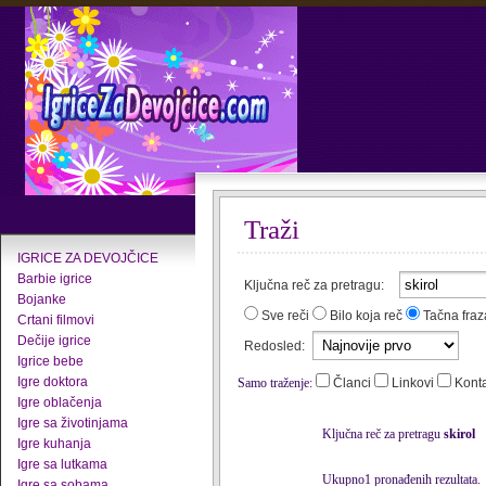
Traži
IGRICE ZA DEVOJČICE
Barbie igrice
Ključna reč za pretragu:
Bojanke
Sve reči
Bilo koja reč
Tačna fraz
Crtani filmovi
Dečije igrice
Redosled:
Igrice bebe
Igre doktora
Samo traženje:
Članci
Linkovi
Kont
Igre oblačenja
Igre sa životinjama
Ključna reč za pretragu
skirol
Igre kuhanja
Igre sa lutkama
Ukupno1 pronađenih rezultata.
Igre sa sobama