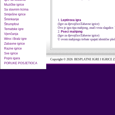
Muzičke igrice
Sa slavnim licima
Smiješne igrice
Šminkanje
1.
Leptirova igra
(Igre za djevojčice/Zabavne igrice)
Štrumpfovi
Ovo je igra tipa mahjong, znači vrsta slagalice. 
Tematske igre
2.
Pseci mahjong
Vjenčanja
(Igre za djevojčice/Zabavne igrice)
Winx i Bratz igre
U ovom mahjongu trebate spajati identične ploči
Zabavne igrice
Razne igrice
Sve igrice
Popis igara
Copyright © 2026. BESPLATNE IGRE I IGRICE 
PORUKE POSJETIOCA