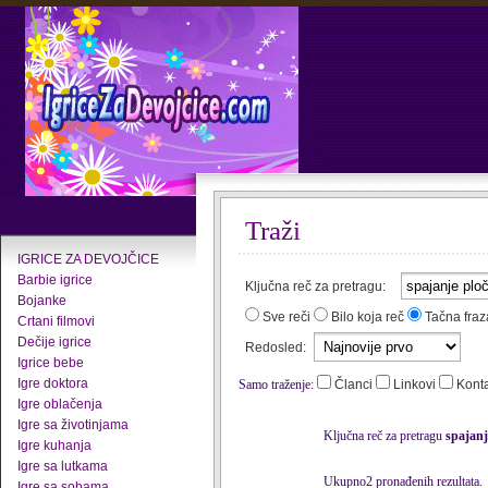
Traži
IGRICE ZA DEVOJČICE
Barbie igrice
Ključna reč za pretragu:
Bojanke
Sve reči
Bilo koja reč
Tačna fraz
Crtani filmovi
Dečije igrice
Redosled:
Igrice bebe
Igre doktora
Samo traženje:
Članci
Linkovi
Kont
Igre oblačenja
Igre sa životinjama
Ključna reč za pretragu
spajanj
Igre kuhanja
Igre sa lutkama
Ukupno2 pronađenih rezultata.
Igre sa sobama