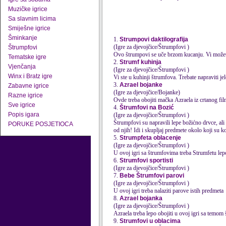
Muzičke igrice
Sa slavnim licima
Smiješne igrice
Šminkanje
1.
Strumpovi daktilografija
(Igre za djevojčice/Štrumpfovi )
Štrumpfovi
Ovo štrumpovi se uče brzom kucanju. Vi možet
Tematske igre
2.
Strumf kuhinja
Vjenčanja
(Igre za djevojčice/Štrumpfovi )
Winx i Bratz igre
Vi ste u kuhinji štrumfova. Trebate napraviti je
3.
Azrael bojanke
Zabavne igrice
(Igre za djevojčice/Bojanke)
Razne igrice
Ovde treba obojiti mačka Azraela iz crtanog fil
Sve igrice
4.
Štrumfovi na Bozić
Popis igara
(Igre za djevojčice/Štrumpfovi )
Štrumpfovi su napravili lepe božićno drvce, ali
PORUKE POSJETIOCA
od njih! Idi i skupljaj predmete okolo koji su ko
5.
Strumpfeta oblacenje
(Igre za djevojčice/Štrumpfovi )
U ovoj igri sa štrumfovima treba
Strumf
etu lep
6.
Strumfovi sportisti
(Igre za djevojčice/Štrumpfovi )
7.
Bebe Štrumfovi parovi
(Igre za djevojčice/Štrumpfovi )
U ovoj igri treba nalaziti parove istih predmeta
8.
Azrael bojanka
(Igre za djevojčice/Štrumpfovi )
Azraela treba lepo obojiti u ovoj igri sa temom
9.
Strumfovi u oblacima