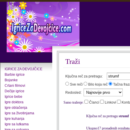
Traži
IGRICE ZA DEVOJČICE
Barbie igrice
Ključna reč za pretragu:
Bojanke
Sve reči
Bilo koja reč
Tačna fraz
Crtani filmovi
Dečije igrice
Redosled:
Igrice bebe
Igre doktora
Samo traženje:
Članci
Linkovi
Kont
Igre oblačenja
Igre sa životinjama
Ključna reč za pretragu
strumf
Igre kuhanja
Igre sa lutkama
Ukupno17 pronađenih rezultata
Igre sa sobama