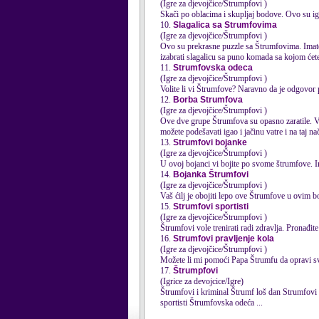
(Igre za djevojčice/Štrumpfovi )
Skači po oblacima i skupljaj bodove. Ovo su ig
10.
Slagalica sa Strumfovima
(Igre za djevojčice/Štrumpfovi )
Ovo su prekrasne puzzle sa Štrumfovima. Imate
izabrati slagalicu sa puno komada sa kojom ćete s
11.
Strumfovska odeca
(Igre za djevojčice/Štrumpfovi )
Volite li vi Štrumfove? Naravno da je odgovor p
12.
Borba Strumfova
(Igre za djevojčice/Štrumpfovi )
Ove dve grupe Štrumfova su opasno zaratile. Vi
možete podešavati igao i jačinu vatre i na taj na
13.
Strumfovi bojanke
(Igre za djevojčice/Štrumpfovi )
U ovoj bojanci vi bojite po svome štrumfove. Im
14.
Bojanka Štrumfovi
(Igre za djevojčice/Štrumpfovi )
Vaš ćilj je obojiti lepo ove Štrumfove u ovim 
15.
Strumfovi sportisti
(Igre za djevojčice/Štrumpfovi )
Štrumfovi vole trenirati radi zdravlja. Pronađi
16.
Strumfovi pravljenje kola
(Igre za djevojčice/Štrumpfovi )
Možete li mi pomoći Papa Štrumfu da opravi svo
17.
Štrumpfovi
(Igrice za devojcice/Igre)
Štrumfovi i kriminal Štrumf loš dan
Strumf
ovi
sportisti Štrumfovska odeća ...