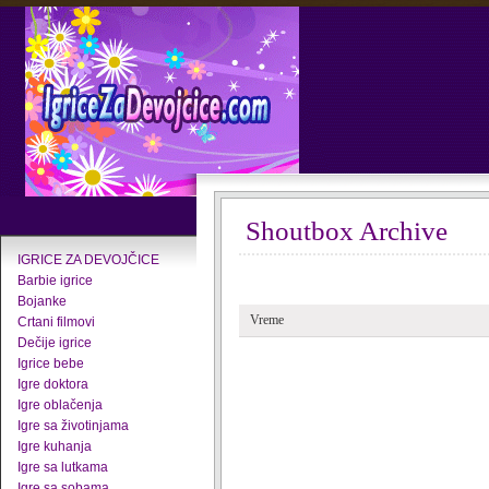
Shoutbox Archive
IGRICE ZA DEVOJČICE
Barbie igrice
Bojanke
Vreme
Crtani filmovi
Dečije igrice
Igrice bebe
Igre doktora
Igre oblačenja
Igre sa životinjama
Igre kuhanja
Igre sa lutkama
Igre sa sobama