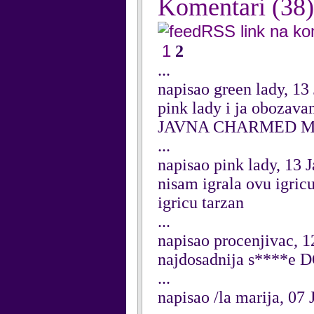
Komentari
(38)
RSS link na k
1
2
...
napisao green lady, 13
pink lady i ja obozav
JAVNA CHARMED M
...
napisao pink lady, 13 
nisam igrala ovu igricu
igricu tarzan
...
napisao procenjivac, 
najdosadnija s***
...
napisao /la marija, 07