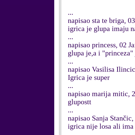
...
napisao sta te briga, 0
igrica je glupa imaju n
...
napisao princess, 02 J
glupa je,a i "princeza"
...
napisao Vasilisa Ilinc
Igrica je super
...
napisao marija mitic,
glupostt
...
napisao Sanja Stančic
igrica nije losa ali im
...