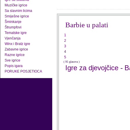
Muzičke igrice
Sa slavnim licima
Smiješne igrice
Šminkanje
Barbie u palati
Štrumpfovi
Tematske igre
1
Vjenčanja
2
Winx i Bratz igre
3
Zabavne igrice
4
Razne igrice
5
Sve igrice
( 95 glasova )
Popis igara
Igre za djevojčice
B
-
PORUKE POSJETIOCA