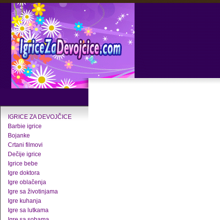
IGRICE ZA DEVOJČICE
Barbie igrice
Bojanke
Crtani filmovi
Dečije igrice
Igrice bebe
Igre doktora
Igre oblačenja
Igre sa životinjama
Igre kuhanja
Igre sa lutkama
Igre sa sobama