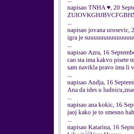
...
napisao TNHA ♥, 20 Sep
ZUIOVKGHJBVCFGBHN
...
napisao jovana urosevic,
igra je suuuuuuuuuuuuu
...
napisao Azra, 16 Septemb
cao sta ima kakvo pisete t
sam navikla pravo ima li v
...
napisao Andja, 16 Septem
Ana da ides u ludnicu,zna
...
napisao ana kokic, 16 Se
jaoj kako je to smesno ha
...
napisao Katarina, 16 Sep