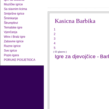
Muzičke igrice
Sa slavnim licima
Smiješne igrice
Šminkanje
Kasicna Barbika
Štrumpfovi
Tematske igre
1
Vjenčanja
2
Winx i Bratz igre
3
Zabavne igrice
4
Razne igrice
5
Sve igrice
( 63 glasova )
Popis igara
Igre za djevojčice
-
Barb
PORUKE POSJETIOCA