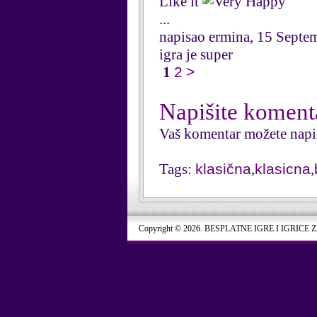
Like it
...
napisao ermina, 15 Septe
igra je super
1
2
>
Napišite koment
Vaš komentar možete napi
Tags:
klasična
,
klasicna
,
Copyright © 2026. BESPLATNE IGRE I IGRICE 