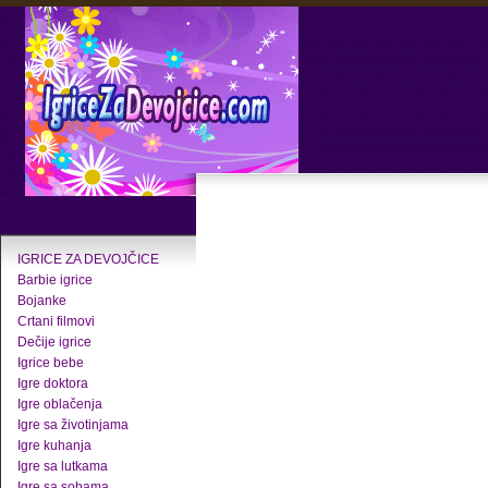
IGRICE ZA DEVOJČICE
Barbie igrice
Bojanke
Crtani filmovi
Dečije igrice
Igrice bebe
Igre doktora
Igre oblačenja
Igre sa životinjama
Igre kuhanja
Igre sa lutkama
Igre sa sobama