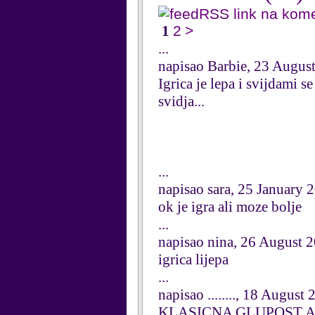
RSS link na kom
1
2
>
...
napisao Barbie, 23 Augus
Igrica je lepa i svijdami 
svidja...
...
napisao sara, 25 January 
ok je igra ali moze bolje
...
napisao nina, 26 August 
igrica lijepa
...
napisao ........, 18 August
KLASICNA GLUPOST A NE BA