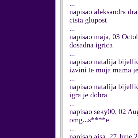
...
napisao aleksandra dra
cista glupost
...
napisao maja, 03 Octo
dosadna igrica
...
napisao natalija bijell
izvini te moja mama je
...
napisao natalija bijell
igra je dobra
...
napisao seky00, 02 Au
omg...s****e
...
napisao ajsa, 27 June 