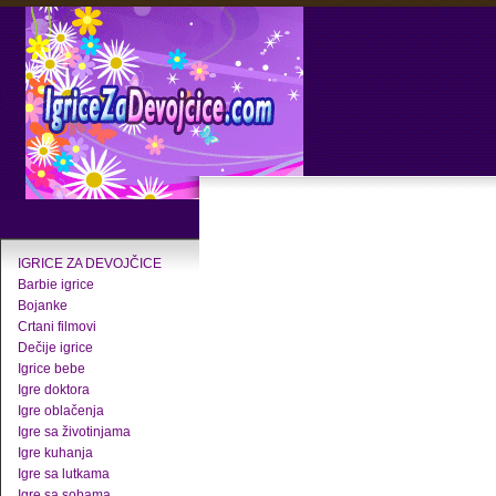
IGRICE ZA DEVOJČICE
Barbie igrice
Bojanke
Crtani filmovi
Dečije igrice
Igrice bebe
Igre doktora
Igre oblačenja
Igre sa životinjama
Igre kuhanja
Igre sa lutkama
Igre sa sobama