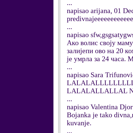
...
napisao arijana, 01 D
predivnajeeeeeeeeeee
...
napisao sfw,gsgsatygw
Ако волис своју маму
залијепи ово на 20 ко
је умрла за 24 часа. 
...
napisao Sara Trifunovi
LALALALLLLLLLLL
LALALALLALLAL NA
...
napisao Valentina Djo
Bojanka je tako divna,
kuvanje.
...