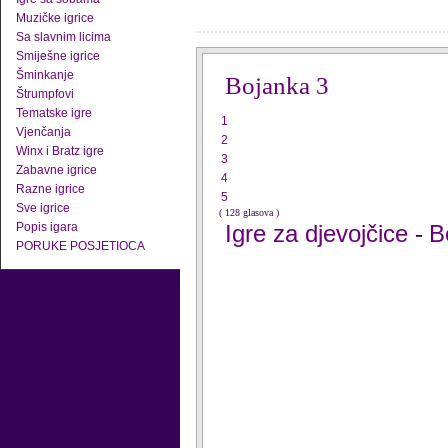
Muzičke igrice
Sa slavnim licima
Smiješne igrice
Šminkanje
Bojanka 3
Štrumpfovi
Tematske igre
1
Vjenčanja
2
Winx i Bratz igre
3
Zabavne igrice
4
Razne igrice
5
Sve igrice
( 128 glasova )
Popis igara
Igre za djevojčice
B
-
PORUKE POSJETIOCA