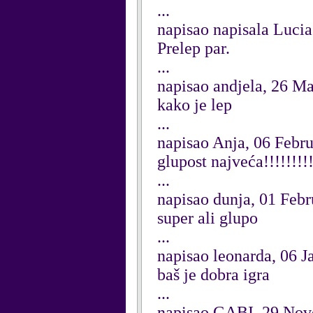
...
napisao napisala Lucia
Prelep par.
...
napisao andjela, 26 M
kako je lep
...
napisao Anja, 06 Febr
glupost najveća!!!!!!!!!
...
napisao dunja, 01 Feb
super ali glupo
...
napisao leonarda, 06 J
baš je dobra igra
...
napisao GABI, 29 No