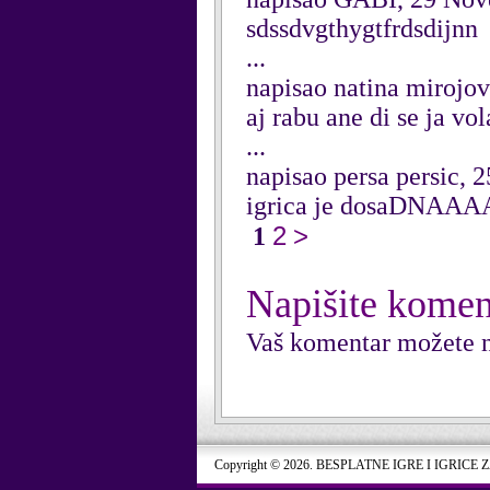
sdssdvgthygtfrdsdijnn
...
napisao natina mirojo
aj rabu ane di se ja vo
...
napisao persa persic, 
igrica je dosa
2
>
1
Napišite komen
Vaš komentar možete n
Copyright © 2026. BESPLATNE IGRE I IGRICE 