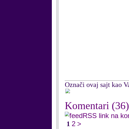
Označi ovaj sajt kao Va
Komentari
(36)
RSS link na k
2
>
1