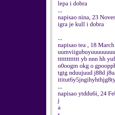
lepa i dobra
...
napisao nina, 23 Nov
igra je kull i dobra
...
napisao tea , 18 March
uumviigubuyuuuuuuuu
tttttttttttt yb nnn hh y
o0oogm okg o gpooppho
tgtg nduujuud j88d j8u8
ititut6y5jngihyhthjg8t
...
napisao ytddu6i, 24 F
j
a
s