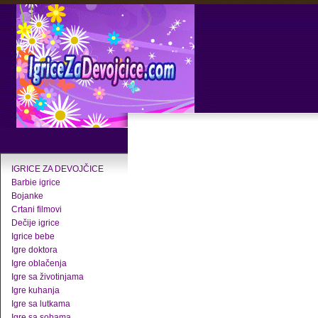
IGRICE ZA DEVOJČICE
Barbie igrice
Bojanke
Crtani filmovi
Dečije igrice
Igrice bebe
Igre doktora
Igre oblačenja
Igre sa životinjama
Igre kuhanja
Igre sa lutkama
Igre sa sobama