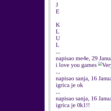
J
E
K
L
U
L
...
napisao me4e, 29 Janu
i love you games
...
napisao sanja, 16 Janu
igrica je ok
...
napisao sanja, 16 Janu
igrica je 0k1!!