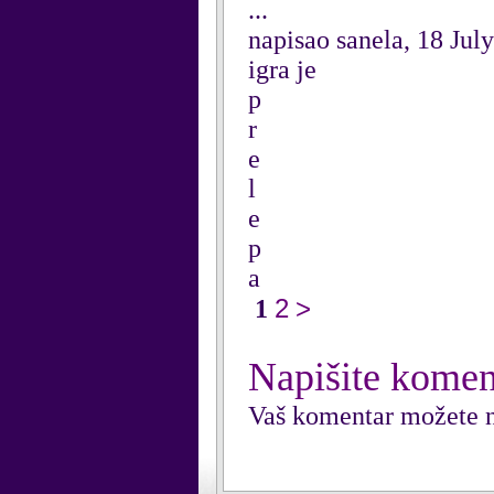
...
napisao sanela, 18 Jul
igra je
p
r
e
l
e
p
a
2
>
1
Napišite komen
Vaš komentar možete n