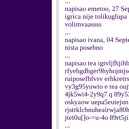
...
napisao emetoo, 27 S
igrica nije tolikuglupa
volimvaassss
...
napisao ivana, 04 Sep
nista posebno
...
napisao tea igtvljfhji
rfyehgdhger9hyhojmjs
ruiposefhfvsv erhkret
vy3g95yuwio e tea ouj
4jk5wi4-2y9q7 q 89y
oskyaow uepa5euiejun
rjstrklcbnuheairwja80h
jtet0u[]o-=u-4o 89rt5ji
...