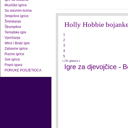
Muzičke igrice
Sa slavnim licima
Smiješne igrice
Šminkanje
Holly Hobbie bojank
Štrumpfovi
Tematske igre
1
Vjenčanja
2
Winx i Bratz igre
3
Zabavne igrice
4
Razne igrice
5
Sve igrice
( 231 glasova )
Popis igara
Igre za djevojčice
B
-
PORUKE POSJETIOCA