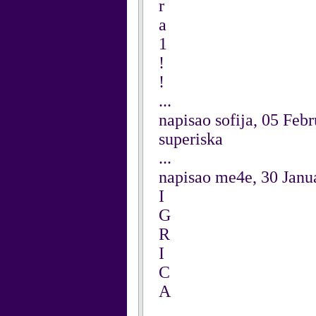
r
a
1
!
!
...
napisao sofija, 05 Feb
superiska
...
napisao me4e, 30 Janu
I
G
R
I
C
A