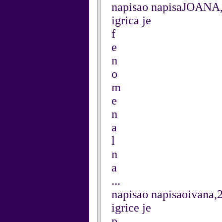
napisao napisaJOANA,2
igrica je
f
e
n
o
m
e
n
a
l
n
a
...
napisao napisaoivana,2
igrice je
p