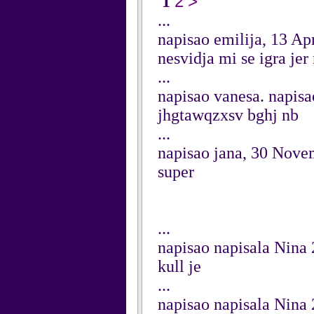
2
>
1
...
napisao emilija, 13 Ap
nesvidja mi se igra jer
...
napisao vanesa. napisa
jhgtawqzxsv bghj nb
...
napisao jana, 30 Nove
super
...
napisao napisala Nin
kull je
...
napisao napisala Nin