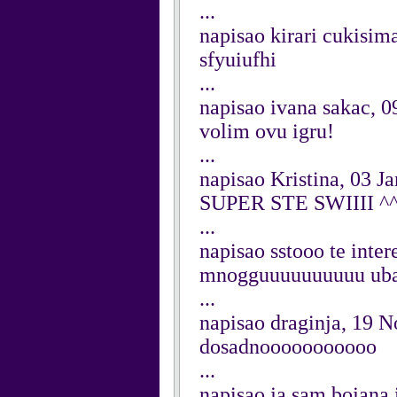
...
napisao kirari cukisi
sfyuiufhi
...
napisao ivana sakac, 0
volim ovu igru!
...
napisao Kristina, 03 J
SUPER STE SWIIII ^
...
napisao sstooo te inte
mnogguuuuuuuuuu ubaa
...
napisao draginja, 19 
dosadnooooooooooo
...
napisao ja sam bojana