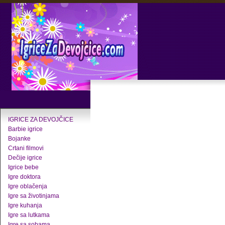
IGRICE ZA DEVOJČICE
Barbie igrice
Bojanke
Crtani filmovi
Dečije igrice
Igrice bebe
Igre doktora
Igre oblačenja
Igre sa životinjama
Igre kuhanja
Igre sa lutkama
Igre sa sobama