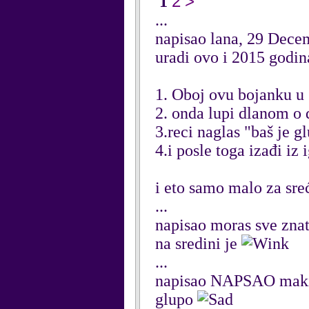
2
>
1
...
napisao lana, 29 Dece
uradi ovo i 2015 godina
1. Oboj ovu bojanku u 
2. onda lupi dlanom o 
3.reci naglas "baš je g
4.i posle toga izađi iz 
i eto samo malo za sre
...
napisao moras sve zna
na sredini je
...
napisao NAPSAO maki
glupo