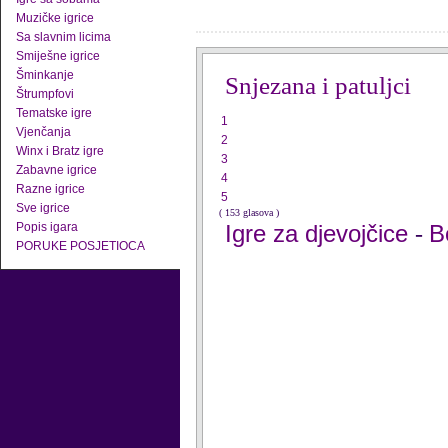
Muzičke igrice
Sa slavnim licima
Smiješne igrice
Šminkanje
Snjezana i patuljci
Štrumpfovi
Tematske igre
1
Vjenčanja
2
Winx i Bratz igre
3
Zabavne igrice
4
Razne igrice
5
Sve igrice
( 153 glasova )
Popis igara
Igre za djevojčice
B
-
PORUKE POSJETIOCA