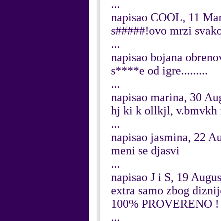
...
napisao COOL, 11 Ma
s#####!ovo mrzi svak
...
napisao bojana obreno
s****e od igre.........
...
napisao marina, 30 Au
hj ki k ollkjl, v.bmvk
...
napisao jasmina, 22 A
meni se djasvi
...
napisao J i S, 19 Augu
extra samo zbog diznije
100% PROVERENO ! !
...