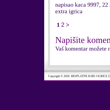
napisao kaca 9997, 22
extra igrica
2
>
1
Napišite komen
Vaš komentar možete n
Copyright © 2026. BESPLATNE IGRE I IGRICE 