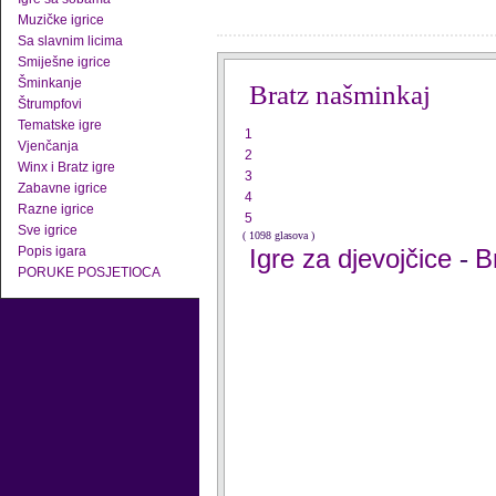
Muzičke igrice
Sa slavnim licima
Smiješne igrice
Šminkanje
Bratz našminkaj
Štrumpfovi
Tematske igre
1
Vjenčanja
2
Winx i Bratz igre
3
Zabavne igrice
4
Razne igrice
5
Sve igrice
( 1098 glasova )
Popis igara
Igre za djevojčice
B
-
PORUKE POSJETIOCA