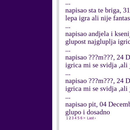
...
napisao sta te briga, 
lepa igra ali nije fantas
...
napisao andjela i ksen
glupost najgluplja igri
...
napisao ???m???, 24 
igrica mi se svidja ,al
...
napisao ???m???, 24 
igrica mi se svidja ,ali
...
napisao pit, 04 Decem
glupo i dosadno
1
2
3
4
5
6
>
Last ›