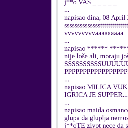
j**o VAS _ _ _ _ _
...
napisao dina, 08 April
ssssssssssssssttttttttttt
vvvvvvvvvaaaaaaaaa
...
napisao ****** *****
nije loše ali, moraju j
SSSSSSSSSSUUUU
PPPPPPPPPPPPPPP
...
napisao MILICA VUKO
IGRICA JE SUPPER....
...
napisao maida osmance
glupa da gluplja nemoz
j**oTE zivot nece da s