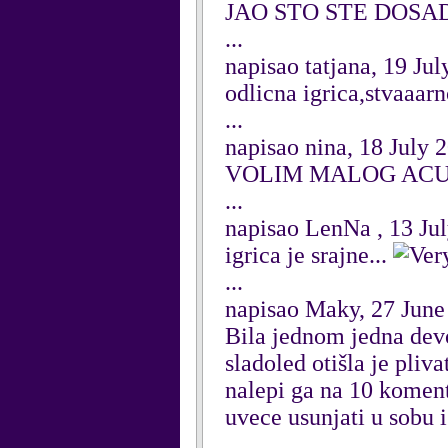
JAO STO STE DOSA
...
napisao tatjana, 19 Jul
odlicna igrica,stvaaar
...
napisao nina, 18 July 
VOLIM MALOG ACU 
...
napisao LenNa , 13 Ju
igrica je srajne...
...
napisao Maky, 27 June
Bila jednom jedna devoj
sladoled otišla je pliv
nalepi ga na 10 koment
uvece usunjati u sobu i
...