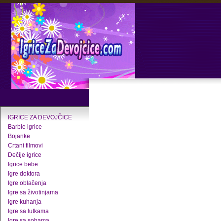
IGRICE ZA DEVOJČICE
Barbie igrice
Bojanke
Crtani filmovi
Dečije igrice
Igrice bebe
Igre doktora
Igre oblačenja
Igre sa životinjama
Igre kuhanja
Igre sa lutkama
Igre sa sobama