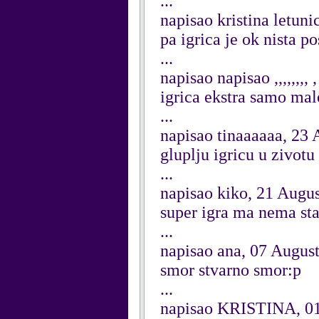
...
napisao kristina letun
pa igrica je ok nista posebn
...
napisao napisao ,,,,,,,,
igrica ekstra samo mal
...
napisao tinaaaaaa, 23
gluplju igricu u zivotu
...
napisao kiko, 21 Augu
super igra ma nema sta
...
napisao ana, 07 Augus
smor stvarno smor:p
...
napisao KRISTINA, 01