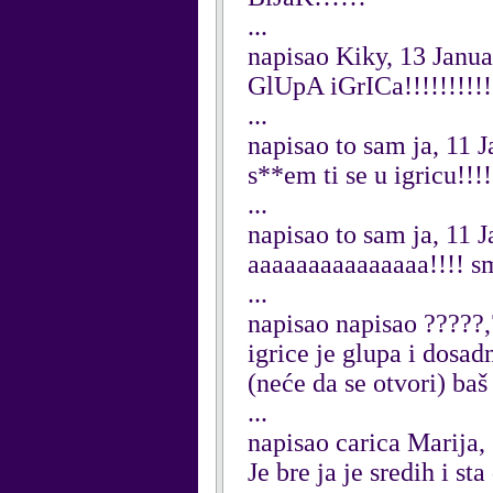
...
napisao Kiky, 13 Janu
GlUpA iGrICa!!!!!!!!!!!!!
...
napisao to sam ja, 11 
s**em ti se u igricu!!!!!!.
...
napisao to sam ja, 11 
aaaaaaaaaaaaaaa!!!! sm
...
napisao napisao ?????,
igrice je glupa i dosad
(neće da se otvori) baš
...
napisao carica Marija
Je bre ja je sredih i s