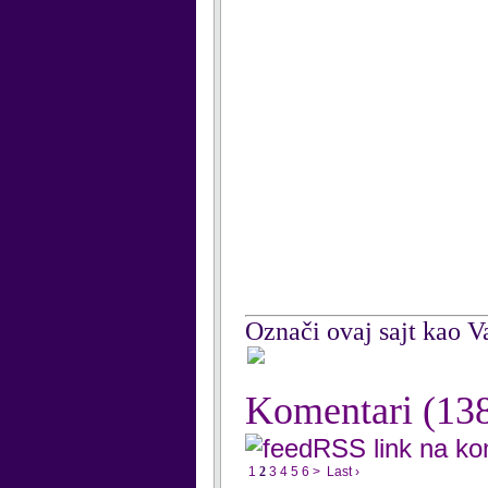
Označi ovaj sajt kao Va
Komentari
(13
RSS link na k
1
2
3
4
5
6
>
Last ›