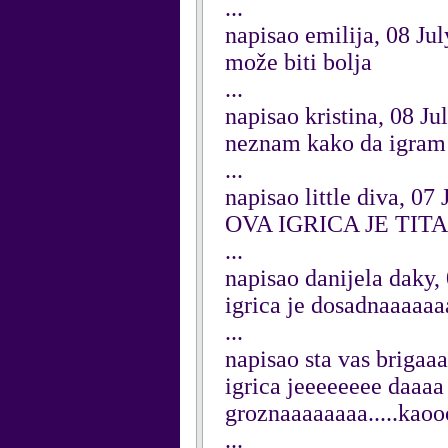
...
napisao emilija, 08 Ju
može biti bolja
...
napisao kristina, 08 Ju
neznam kako da igram
...
napisao little diva, 07
OVA IGRICA JE TIT
...
napisao danijela daky,
igrica je dosadnaaaaa
...
napisao sta vas brigaa
igrica jeeeeeeee daaaa
groznaaaaaaaa.....kaoo
...