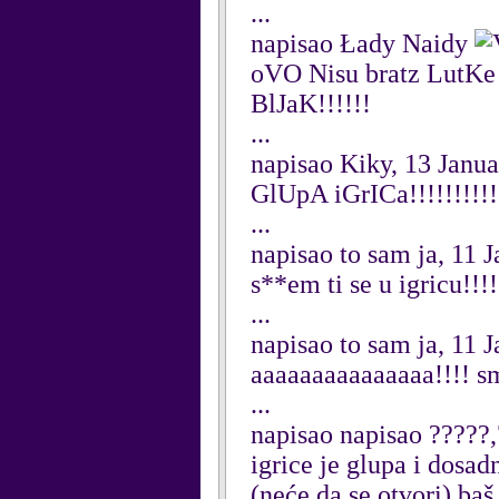
...
napisao Łady Naidy
oVO Nisu bratz LutK
BlJaK!!!!!!
...
napisao Kiky, 13 Janu
GlUpA iGrICa!!!!!!!!!!!!!
...
napisao to sam ja, 11 
s**em ti se u igricu!!!!!!.
...
napisao to sam ja, 11 
aaaaaaaaaaaaaaa!!!! sm
...
napisao napisao ?????,
igrice je glupa i dosad
(neće da se otvori) baš