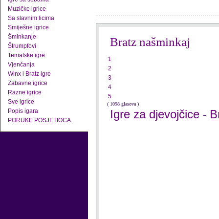
Muzičke igrice
Sa slavnim licima
Smiješne igrice
Šminkanje
Bratz našminkaj
Štrumpfovi
Tematske igre
1
Vjenčanja
2
Winx i Bratz igre
3
Zabavne igrice
4
Razne igrice
5
Sve igrice
( 1098 glasova )
Popis igara
Igre za djevojčice
B
-
PORUKE POSJETIOCA