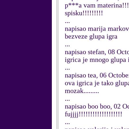
p***a vam materina!!!!
spisku!!!!!!!!!
...
napisao marija markov
bezveze glupa igra
...
napisao stefan, 08 Oct
igrica je mnogo glupa 
...
napisao tea, 06 Octobe
ova igrica je tako glupa 
mozak.........
...
napisao boo boo, 02 O
fujjjj!!!!!!!!!!!!!!!!!!!
...