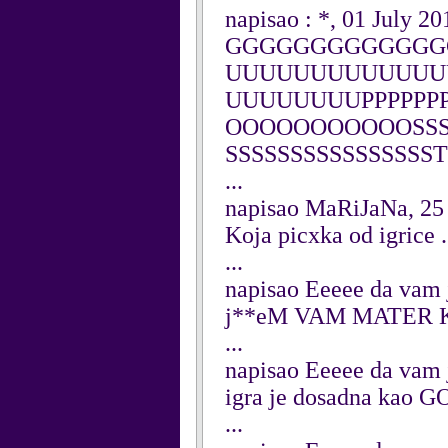
napisao : *, 01 July 20
GGGGGGGGGGGGG
UUUUUUUUUUUUU
UUUUUUUUPPPPPP
OOOOOOOOOOOSSSSS
SSSSSSSSSSSSSSSS
...
napisao MaRiJaNa, 25
Koja picxka od igrice ..
...
napisao Eeeee da vam j
j**eM VAM MATER 
...
napisao Eeeee da vam j
igra je dosadna ka
...