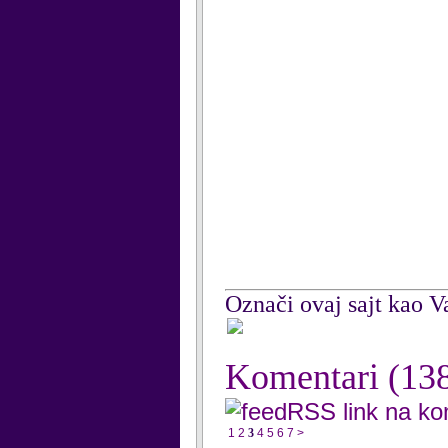
Označi ovaj sajt kao Va
Komentari
(13
RSS link na k
1
2
3
4
5
6
7
>