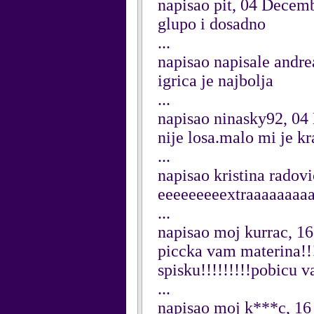
napisao pit, 04 Decem
glupo i dosadno
...
napisao napisale andr
igrica je najbolja
...
napisao ninasky92, 0
nije losa.malo mi je kr
...
napisao kristina radov
eeeeeeeeextraaaaaaaaa
...
napisao moj kurrac, 1
piccka vam materina!!!
spisku!!!!!!!!!pobicu 
...
napisao moj k***c, 16