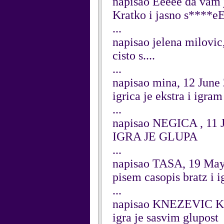
napisao Eeeee da vam j
Kratko i jasno s***
...
napisao jelena milovic
cisto s....
...
napisao mina, 12 June
igrica je ekstra i igram
...
napisao NEGICA , 11 
IGRA JE GLUPA
...
napisao TASA, 19 Ma
pisem casopis bratz i 
...
napisao KNEZEVIC K
igra je sasvim glupost