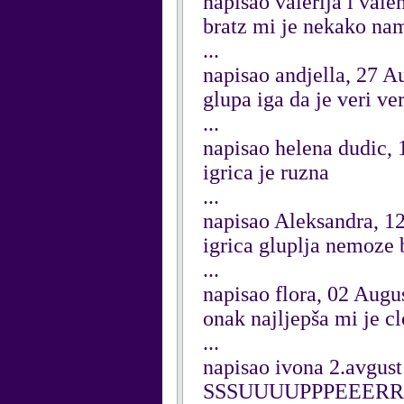
napisao valerija i val
bratz mi je nekako namr
...
napisao andjella, 27 A
glupa iga da je veri ve
...
napisao helena dudic,
igrica je ruzna
...
napisao Aleksandra, 1
igrica gluplja nemoze b
...
napisao flora, 02 Augu
onak najljepša mi je c
...
napisao ivona 2.avgus
SSSUUUUPPPEEERR