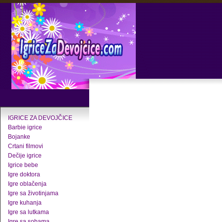
IGRICE ZA DEVOJČICE
Barbie igrice
Bojanke
Crtani filmovi
Dečije igrice
Igrice bebe
Igre doktora
Igre oblačenja
Igre sa životinjama
Igre kuhanja
Igre sa lutkama
Igre sa sobama