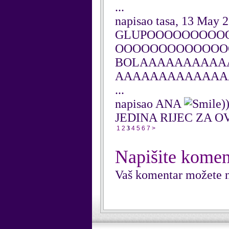
...
napisao tasa, 13 May 
GLUPOOOOOOOOO
OOOOOOOOOOOOO
BOLAAAAAAAAAA
AAAAAAAAAAAAA
...
napisao ANA
)
JEDINA RIJEC ZA O
1
2
3
4
5
6
7
>
Napišite komen
Vaš komentar možete n