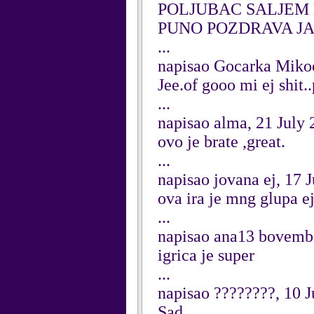
POLJUBAC SALJEM 
PUNO POZDRAVA JAC
...
napisao Gocarka Mikoo
Jee.of gooo mi ej shit.
...
napisao alma, 21 July
ovo je brate ,great.
...
napisao jovana ej, 17 
ova ira je mng glupa e
...
napisao ana13 bovemb
igrica je super
...
napisao ????????, 10 J
Sad