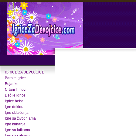
IGRICE ZA DEVOJČICE
Barbie igrice
Bojanke
Crtani filmovi
Dečije igrice
Igrice bebe
Igre doktora
Igre oblačenja
Igre sa životinjama
Igre kuhanja
Igre sa lutkama
Igre sa sobama