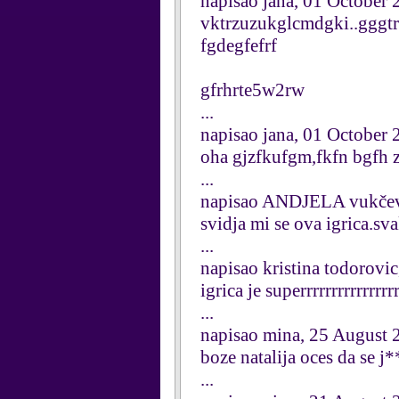
napisao jana, 01 October
vktrzuzukglcmdgki..gggtr
fgdegfefrf
gfrhrte5w2rw
...
napisao jana, 01 October
oha gjzfkufgm,fkfn bgfh 
...
napisao ANDJELA vukčev
svidja mi se ova igrica.sva
...
napisao kristina todorovi
igrica je superrrrrrrrrrrrrr
...
napisao mina, 25 August 
boze natalija oces da se j
...