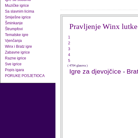
Muzičke igrice
Sa slavnim licima
Smiješne igrice
Šminkanje
Pravljenje Winx lutke
Štrumpfovi
Tematske igre
1
Vjenčanja
2
Winx i Bratz igre
3
Zabavne igrice
4
Razne igrice
5
Sve igrice
( 4704 glasova )
Popis igara
Igre za djevojčice
-
Brat
PORUKE POSJETIOCA