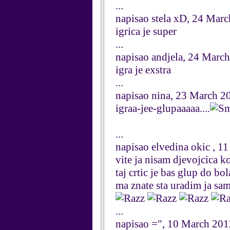
...
napisao stela xD, 24 Mar
igrica je super
...
napisao andjela, 24 Marc
igra je exstra
...
napisao nina, 23 March 2
igraa-jee-glupaaaaa....
...
napisao elvedina okic , 1
vite ja nisam djevojcica k
taj crtic je bas glup do bo
ma znate sta uradim ja sam
...
napisao =", 10 March 201