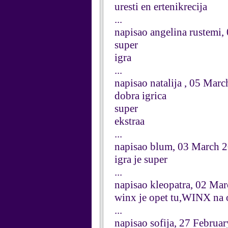
uresti en ertenikrecija
...
napisao angelina rustemi
super
igra
...
napisao natalija , 05 Mar
dobra igrica
super
ekstraa
...
napisao blum, 03 March 
igra je super
...
napisao kleopatra, 02 Ma
winx je opet tu,WINX na 
...
napisao sofija, 27 Februa