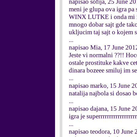
napisao sofija, 25 June 2
meni je glupa ova igra p
WINX LUTKE i onda mi izad
mnogo dobar sajt gde tako
ukljucim taj sajt o kojem
...
napisao Mia, 17 June 201
Jeste vi normalni ??!! Hoce
ostale prostituke kakve ce
dinara bozeee smiluj im se
...
napisao marko, 15 June 2
natalija najbola si dosao 
...
napisao dajana, 15 June 
igra je superrrrrrrrrrrrrrrrrr
...
napisao teodora, 10 June