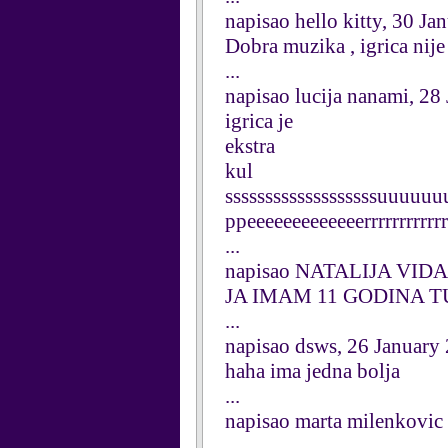
napisao hello kitty, 30 J
Dobra muzika , igrica ni
...
napisao lucija nanami, 28
igrica je
ekstra
kul
sssssssssssssssssssuuu
ppeeeeeeeeeeeeerrrrrrrrrrrr
...
napisao NATALIJA VIDAK
JA IMAM 11 GODINA
...
napisao dsws, 26 January
haha ima jedna bolja
...
napisao marta milenkovic