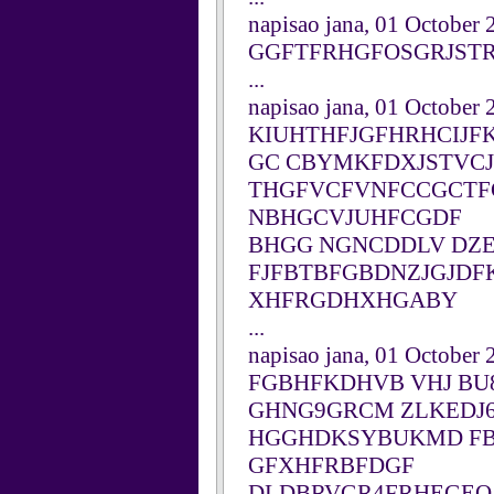
napisao jana, 01 October
GGFTFRHGFOSGRJST
...
napisao jana, 01 October
KIUHTHFJGFHRHCIJ
GC CBYMKFDXJSTVC
THGFVCFVNFCCGCTFG
NBHGCVJUHFCGDF
BHGG NGNCDDLV DZE
FJFBTBFGBDNZJGJDF
XHFRGDHXHGABY
...
napisao jana, 01 October
FGBHFKDHVB VHJ BU
GHNG9GRCM ZLKEDJ
HGGHDKSYBUKMD F
GFXHFRBFDGF
DLDBRVGR4FRHEGEO