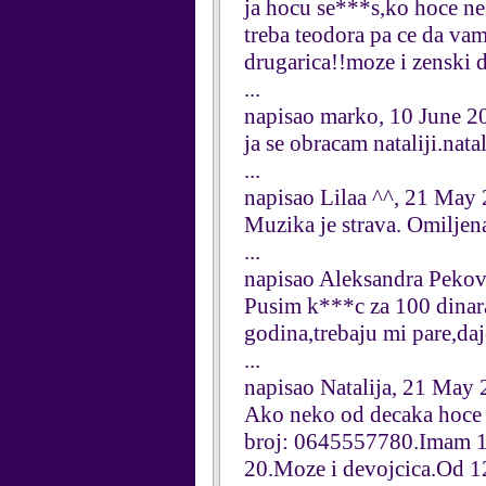
ja hocu se***s,ko hoce ne
treba teodora pa ce da vam 
drugarica!!moze i zenski 
...
napisao marko, 10 June 2
ja se obracam nataliji.nata
...
napisao Lilaa ^^, 21 May
Muzika je strava. Omiljen
...
napisao Aleksandra Peko
Pusim k***c za 100 dinara
godina,trebaju mi pare,da
...
napisao Natalija, 21 May
Ako neko od decaka hoce d
broj: 0645557780.Imam 13 
20.Moze i devojcica.Od 1