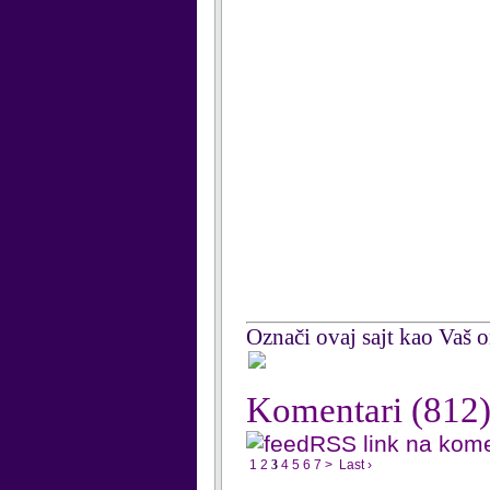
Označi ovaj sajt kao Vaš om
Komentari
(812
RSS link na kom
1
2
3
4
5
6
7
>
Last ›
...