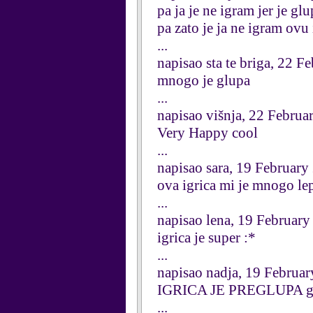
pa ja je ne igram jer je gl
pa zato je ja ne igram ovu 
...
napisao sta te briga, 22 F
mnogo je glupa
...
napisao višnja, 22 Februa
Very Happy cool
...
napisao sara, 19 February
ova igrica mi je mnogo le
...
napisao lena, 19 Februar
igrica je super :*
...
napisao nadja, 19 Februa
IGRICA JE PREGLUPA 
...