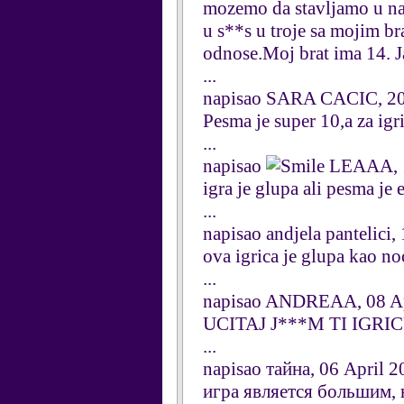
mozemo da stavljamo u n
u s**s u troje sa mojim b
odnose.Moj brat ima 14. Ja
...
napisao SARA CACIC, 2
Pesma je super 10,a za igri
...
napisao
LEAAA, 1
igra je glupa ali pesma je 
...
napisao andjela pantelici,
ova igrica je glupa kao no
...
napisao ANDREAA, 08 Ap
UCITAJ J***M TI IGRI
...
napisao тайна, 06 April 
игра является большим, 