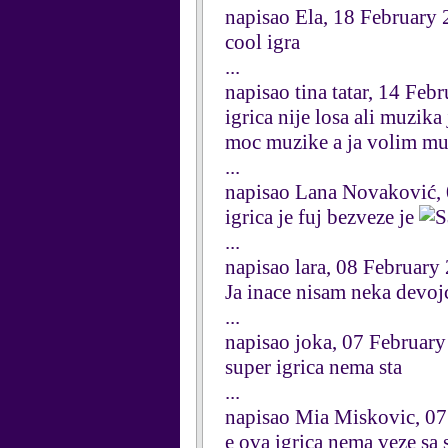
napisao Ela, 18 February
cool igra
...
napisao tina tatar, 14 Feb
igrica nije losa ali muzika
moc muzike a ja volim muz
...
napisao Lana Novaković,
igrica je fuj bezveze je
...
napisao lara, 08 February
Ja inace nisam neka devojc
...
napisao joka, 07 Februar
super igrica nema sta
...
napisao Mia Miskovic, 07
e ova igrica nema veze sa 