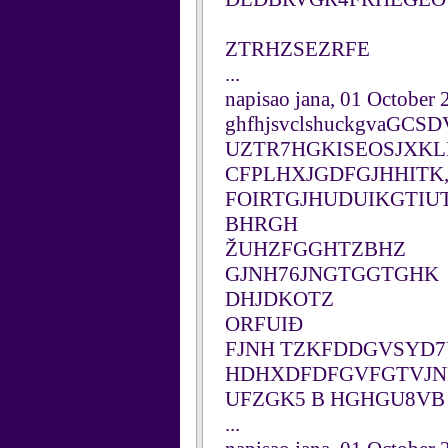
ZTRHZSEZRFE
...
napisao jana, 01 October
ghfhjsvclshuckgva
UZTR7HGKISEOSJXKL
CFPLHXJGDFGJHHITK,
FOIRTGJHUDUIKGTIU
BHRGH
ŽUHZFGGHTZBHZ
GJNH76JNGTGGTGHK
DHJDKOTZ
ORFUIĐ
FJNH TZKFDDGVSYD7
HDHXDFDFGVFGTVJND
UFZGK5 B HGHGU8VB
...