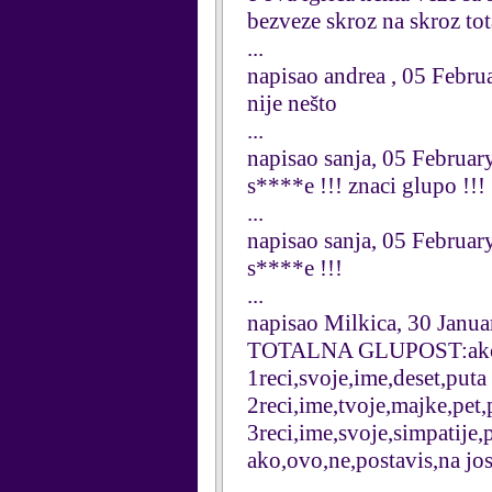
bezveze skroz na skroz to
...
napisao andrea , 05 Febru
nije nešto
...
napisao sanja, 05 Februar
s****e !!! znaci glupo !!!
...
napisao sanja, 05 Februar
s****e !!!
...
napisao Milkica, 30 Janu
TOTALNA GLUPOST:ako,ov
1reci,svoje,ime,deset,puta
2reci,ime,tvoje,majke,pet,
3reci,ime,svoje,simpatije,
ako,ovo,ne,postavis,na jos
...