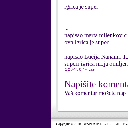
igrica je super
...
napisao marta milenkovic
ova igrica je super
...
napisao Lucija Nanami, 1
superr igrica moja omilje
1
2
3
4
5
6
7
>
Last ›
Napišite koment
Vaš komentar možete napi
Copyright © 2026. BESPLATNE IGRE I IGRICE 