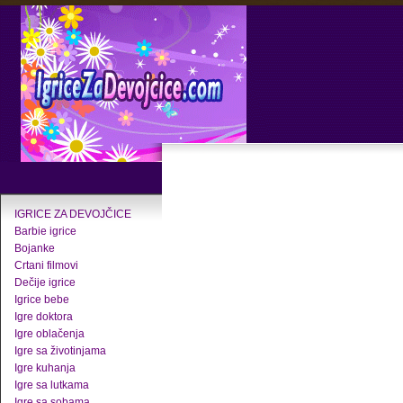
IGRICE ZA DEVOJČICE
Barbie igrice
Bojanke
Crtani filmovi
Dečije igrice
Igrice bebe
Igre doktora
Igre oblačenja
Igre sa životinjama
Igre kuhanja
Igre sa lutkama
Igre sa sobama