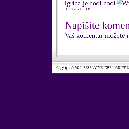
igrica je cool cool
1
2
3
4
5
>
Last ›
Napišite komen
Vaš komentar možete n
Copyright © 2026. BESPLATNE IGRE I IGRICE 