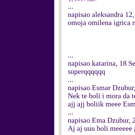
1
2
3
4
5
>
Last ›
...
napisao aleksandra 12,
omoja omilena igrica 
...
napisao katarina, 18 
superqqqqqq
...
napisao Esmar Dzubur,
Nek te boli i mora da t
ajj ajj boliik meee Es
...
napisao Ema Dzubur, 
Aj aj uuu boli meeeee p