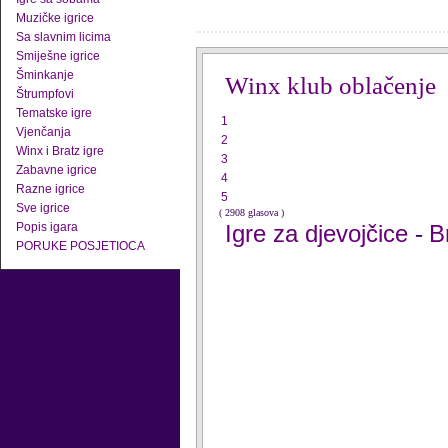
Muzičke igrice
Sa slavnim licima
Smiješne igrice
Šminkanje
Winx klub oblačenje
Štrumpfovi
Tematske igre
1
Vjenčanja
2
Winx i Bratz igre
3
Zabavne igrice
4
Razne igrice
5
Sve igrice
( 2908 glasova )
Popis igara
Igre za djevojčice
B
-
PORUKE POSJETIOCA