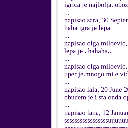
igrica je najbolja. obo
...
napisao sara, 30 Sept
haha igra je lepa
...
napisao olga miloevic,
lepa je . hahaha...
...
napisao olga miloevic,
uper je.mnogo mi e vi
...
napisao lala, 20 June 
obucem je i sta onda o
...
napisao lana, 12 Janua
sssssssssssssssssuuu