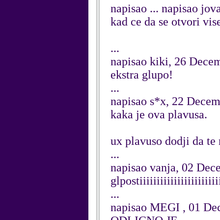
napisao ... napisao jo
kad ce da se otvori vis
...
napisao kiki, 26 Dece
ekstra glupo!
...
napisao s*x, 22 Dece
kaka je ova plavusa.
ux plavuso dodji da t
...
napisao vanja, 02 Dec
glpostiiiiiiiiiiiiiiiiiiiiiii
...
napisao MEGI , 01 De