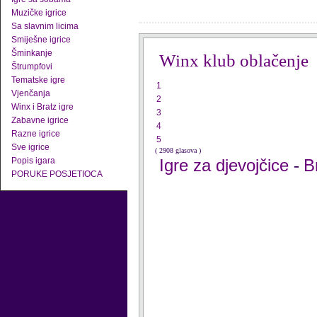
Muzičke igrice
Sa slavnim licima
Smiješne igrice
Šminkanje
Winx klub oblačenje
Štrumpfovi
Tematske igre
1
Vjenčanja
2
Winx i Bratz igre
3
Zabavne igrice
4
Razne igrice
5
Sve igrice
( 2908 glasova )
Popis igara
Igre za djevojčice
B
-
PORUKE POSJETIOCA