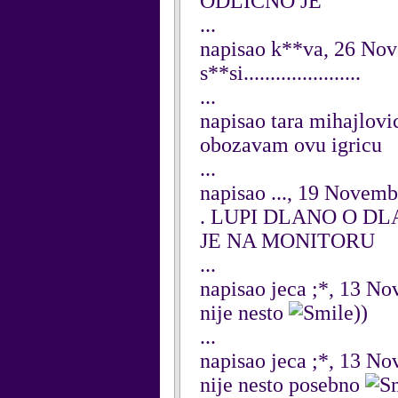
ODLICNO JE
...
napisao k**va, 26 No
s**si......................
...
napisao tara mihajlov
obozavam ovu igricu
...
napisao ..., 19 Novem
. LUPI DLANO O DL
JE NA MONITORU
...
napisao jeca ;*, 13 N
nije nesto
))
...
napisao jeca ;*, 13 N
nije nesto posebno