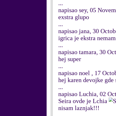
...
napisao sey, 05 Novem
exstra glupo
...
napisao jana, 30 Octo
igrica je ekstra nemam
...
napisao tamara, 30 Oc
hej super
...
napisao noel , 17 Octo
hej karen devojke gde 
...
napisao Luchia, 02 Oc
Seira ovde je Lchia
nisam laznjak!!!
...