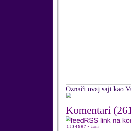
Označi ovaj sajt kao Va
Komentari
(26
RSS link na k
1
2
3
4
5
6
7
>
Last ›