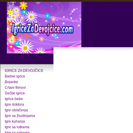
IGRICE ZA DEVOJČICE
Barbie igrice
Bojanke
Crtani filmovi
Dečije igrice
Igrice bebe
Igre doktora
Igre oblačenja
Igre sa životinjama
Igre kuhanja
Igre sa lutkama
Igre sa sobama