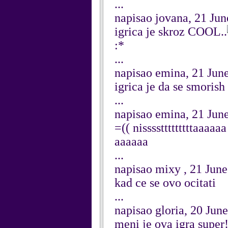
...
napisao jovana, 21 Ju
igrica je skroz COOL..
:*
...
napisao emina, 21 Jun
igrica je da se smorish
...
napisao emina, 21 Jun
=(( nisssstttttttttaaaa
aaaaaa
...
napisao mixy , 21 Jun
kad ce se ovo ocitati
...
napisao gloria, 20 Jun
meni je ova igra super!!