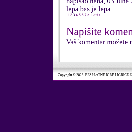
napisao nena, 03 June
lepa bas je lepa
1
2
3
4
5
6
7
>
Last ›
Napišite komen
Vaš komentar možete n
Copyright © 2026. BESPLATNE IGRE I IGRICE 