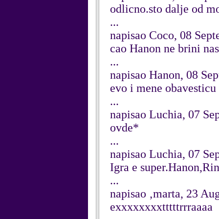
odlicno.sto dalje od mo
...
napisao Coco, 08 Sep
cao Hanon ne brini nas
...
napisao Hanon, 08 Se
evo i mene obavesticu
...
napisao Luchia, 07 Se
ovde*
...
napisao Luchia, 07 Se
Igra e super.Hanon,Ri
...
napisao ‚marta, 23 Au
exxxxxxxxtttttrrraaaa