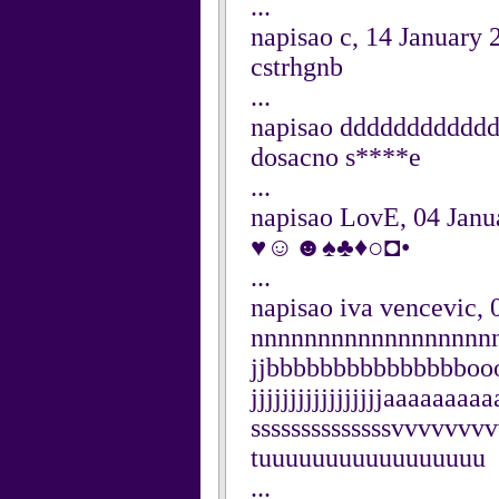
...
napisao c, 14 January 
cstrhgnb
...
napisao dddddddddddd
dosacno s****e
...
napisao LovE, 04 Janu
♥☺☻♠♣♦○◘•
...
napisao iva vencevic, 
nnnnnnnnnnnnnnnnnnnaaa
jjbbbbbbbbbbbbbbboooo
jjjjjjjjjjjjjjjjjaaaa
ssssssssssssssvvvvvvvv
tuuuuuuuuuuuuuuuuu
...