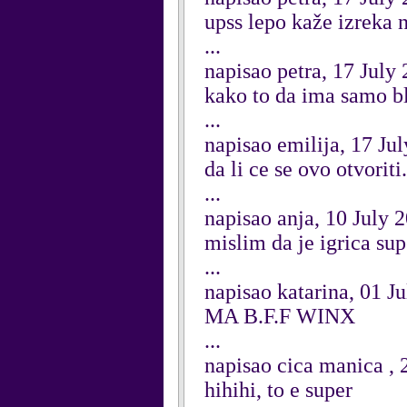
upss lepo kaže izreka n
...
napisao petra, 17 July
kako to da ima samo blo
...
napisao emilija, 17 Ju
da li ce se ovo otvoriti..
...
napisao anja, 10 July 
mislim da je igrica sup
...
napisao katarina, 01 J
MA B.F.F WINX
...
napisao cica manica , 
hihihi, to e super