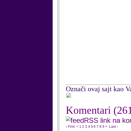
Označi ovaj sajt kao Va
Komentari
(26
RSS link na k
‹ First
<
1
2
3
4
5
6
7
8
9
>
Last ›