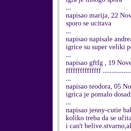
...
napisao marija, 22 N
sporo se ucitava
...
napisao napisale andr
igrice su super veliki
...
napisao gftfg , 19 No
fffffffffffffff ..............
...
napisao teodora, 05 
igrica je pomalo dosadn
...
napisao jenny-cutie b
koliko treba da se učit
i can't belive.stvarno,a