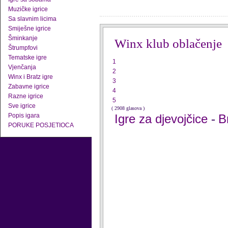
Muzičke igrice
Sa slavnim licima
Smiješne igrice
Šminkanje
Winx klub oblačenje
Štrumpfovi
Tematske igre
1
Vjenčanja
2
Winx i Bratz igre
3
Zabavne igrice
4
Razne igrice
5
Sve igrice
( 2908 glasova )
Popis igara
Igre za djevojčice
B
-
PORUKE POSJETIOCA