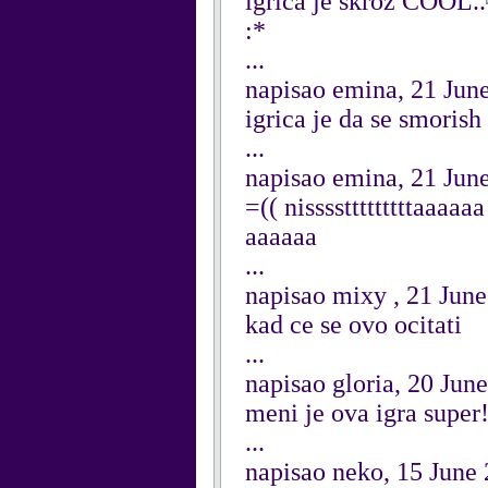
igrica je skroz COOL..
:*
...
napisao emina, 21 Jun
igrica je da se smorish
...
napisao emina, 21 Jun
=(( nisssstttttttttaaaa
aaaaaa
...
napisao mixy , 21 Jun
kad ce se ovo ocitati
...
napisao gloria, 20 Jun
meni je ova igra super!!
...
napisao neko, 15 June