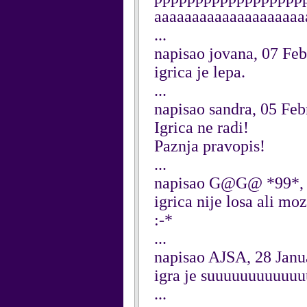
aaaaaaaaaaaaaaaaaaaa
...
napisao jovana, 07 Fe
igrica je lepa.
...
napisao sandra, 05 Fe
Igrica ne radi!
Paznja pravopis!
...
napisao G@G@ *99*, 
igrica nije losa ali moze 
:-*
...
napisao AJSA, 28 Janu
igra je suuuuuuuuuu
...