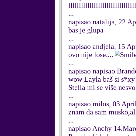
lllllllllllllllllllllllllllllll
...
napisao natalija, 22 Ap
bas je glupa
...
napisao andjela, 15 Ap
ovo nije lose....
...
napisao napisao Brando
wow Layla baš si s*xy!
Stella mi se više nesvo
...
napisao milos, 03 Apri
znam da sam musko,ali 
...
napisao Anchy 14.Mar