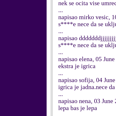
nek se ocita vise umre
...
napisao mirko vesic, 1
s****e nece da se uklj
...
napisao dddddddjjjjjjj
s****e nece da se uklj
...
napisao elena, 05 June
ekstra je igrica
...
napisao sofija, 04 Jun
igrica je jadna.nece da 
...
napisao nena, 03 June
lepa bas je lepa
...