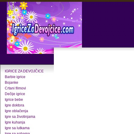
IGRICE ZA DEVOJČICE
Barbie igrice
Bojanke
Crtani filmovi
Dečije igrice
Igrice bebe
Igre doktora
Igre oblačenja
Igre sa životinjama
Igre kuhanja
Igre sa lutkama
Igre sa sobama