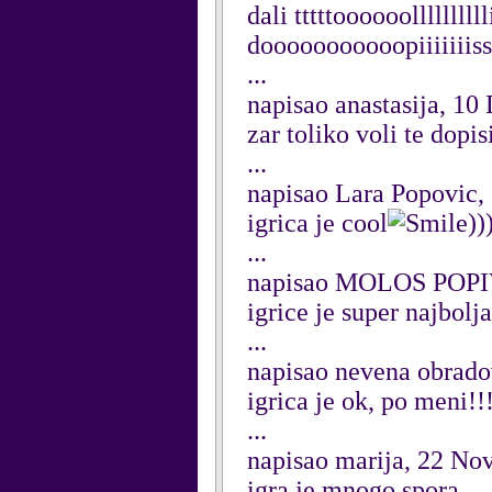
dali tttttoooooollllll
dooooooooooopiiiiiiissu
...
napisao anastasija, 1
zar toliko voli te dopi
...
napisao Lara Popovic
igrica je cool
))
...
napisao MOLOS POPI
igrice je super najbolja
...
napisao nevena obrado
igrica je ok, po meni!!
...
napisao marija, 22 N
igra je mnogo spora