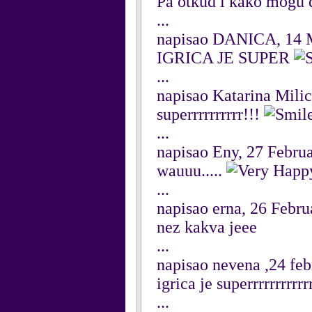
Pa otkud i kako mogu da 
...
napisao DANICA, 14 
IGRICA JE SUPER
...
napisao Katarina Mili
superrrrrrrrrr!!!
...
napisao Eny, 27 Febru
wauuu.....
...
napisao erna, 26 Febru
nez kakva jeee
...
napisao nevena ,24 feb
igrica je superrrrrrrrrrrr
...