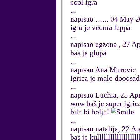
cool igra
...
napisao ......, 04 May 
igru je veoma leppa
...
napisao egzona , 27 Ap
bas je glupa
...
napisao Ana Mitrovic,
Igrica je malo dooosad
...
napisao Luchia, 25 Apr
wow baš je super igri
bila bi bolja!
...
napisao natalija, 22 Ap
bas je kulllllllllllllllllllll