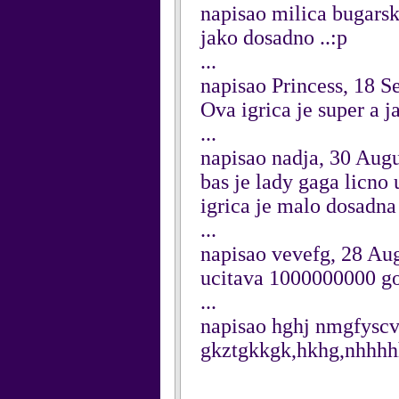
napisao milica bugars
jako dosadno ..:p
...
napisao Princess, 18 
Ova igrica je super a 
...
napisao nadja, 30 Aug
bas je lady gaga licno
igrica je malo dosadna
...
napisao vevefg, 28 Au
ucitava 1000000000 g
...
napisao hghj nmgfysc
gkztgkkgk,hkhg,nhhhhh