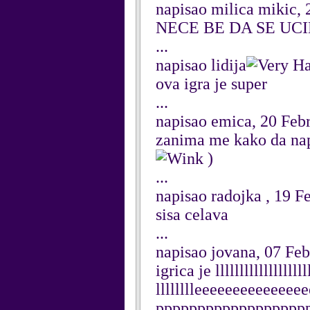
napisao milica mikic,
NECE BE DA SE UC
...
napisao lidija
ova igra je super
...
napisao emica, 20 Feb
zanima me kako da nap
)
...
napisao radojka , 19 F
sisa celava
...
napisao jovana, 07 Fe
igrica je llllllllllllllllllll
lllllllleeeeeeeeeeeee
pppppppppppppppppp