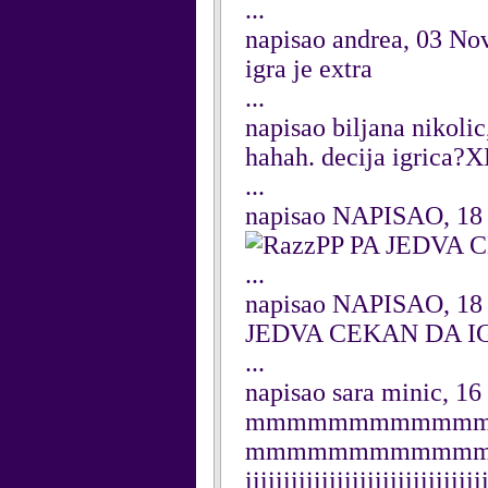
...
napisao andrea, 03 N
igra je extra
...
napisao biljana nikoli
hahah. decija igrica?
...
napisao NAPISAO, 18 
PP PA JEDVA
...
napisao NAPISAO, 18 
JEDVA CEKAN DA I
...
napisao sara minic, 1
mmmmmmmmmmm
mmmmmmmmmmmmmmmmmmii
iiiiiiiiiiiiiiiiiiiiiiiiiiiiiii