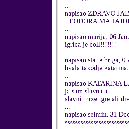
...
napisao ZDRAVO JAIM
TEODORA MAHAJDE 
...
napisao marija, 06 Jan
igrica je coll!!!!!!!
...
napisao sta te briga, 0
hvala takodje katarina.
...
napisao KATARINA L
ja sam slavna a
slavni mrze igre ali di
...
napisao selmin, 31 D
ssssssssssssssssssssss