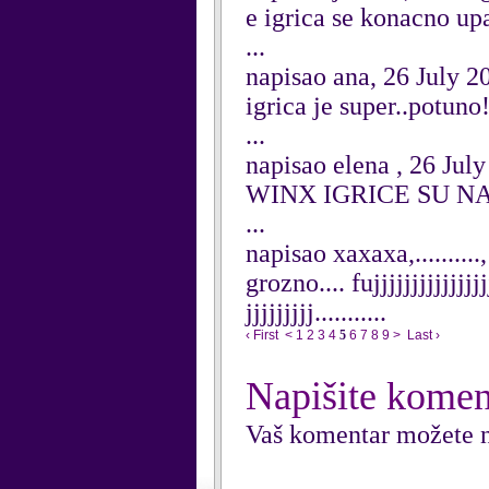
e igrica se konacno upa
...
napisao ana, 26 July 2
igrica je super..potuno
...
napisao elena , 26 Jul
WINX IGRICE SU N
...
napisao xaxaxa,.........
grozno.... fujjjjjjjjjjjjjjjjj
jjjjjjjjj...........
‹ First
<
1
2
3
4
5
6
7
8
9
>
Last ›
Napišite komen
Vaš komentar možete n