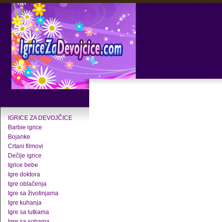
IGRICE ZA DEVOJČICE
Barbie igrice
Bojanke
Crtani filmovi
Dečije igrice
Igrice bebe
Igre doktora
Igre oblačenja
Igre sa životinjama
Igre kuhanja
Igre sa lutkama
Igre sa sobama