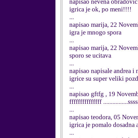
napisao nevena obradovi
igrica je ok, po meni!!!!
...
napisao marija, 22 Nove
igra je mnogo spora
...
napisao marija, 22 Nove
sporo se ucitava
...
napisao napisale andrea 
igrice su super veliki poz
...
napisao gftfg , 19 Novem
fffffffffffffff ................sss
...
napisao teodora, 05 Nov
igrica je pomalo dosadna a
...