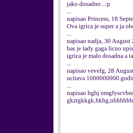
jako dosadno ..:p
...
napisao Princess, 18 Sep
Ova igrica je super a ja 
...
napisao nadja, 30 August
bas je lady gaga licno upi
igrica je malo dosadna a t
...
napisao vevefg, 28 Augus
ucitava 1000000000 godi
...
napisao hghj nmgfyscvbn
gkztgkkgk,hkhg,nhhhhhhhh