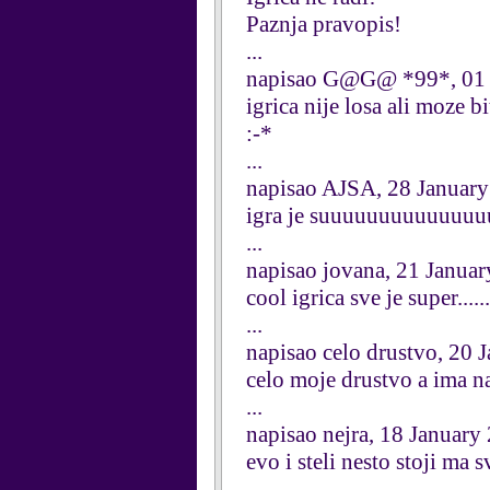
Paznja pravopis!
...
napisao G@G@ *99*, 01 
igrica nije losa ali moze biti
:-*
...
napisao AJSA, 28 Januar
igra je suuuuuuuuuuuu
...
napisao jovana, 21 Janua
cool igrica sve je super.......
...
napisao celo drustvo, 20 
celo moje drustvo a ima na
...
napisao nejra, 18 January
evo i steli nesto stoji ma 
...