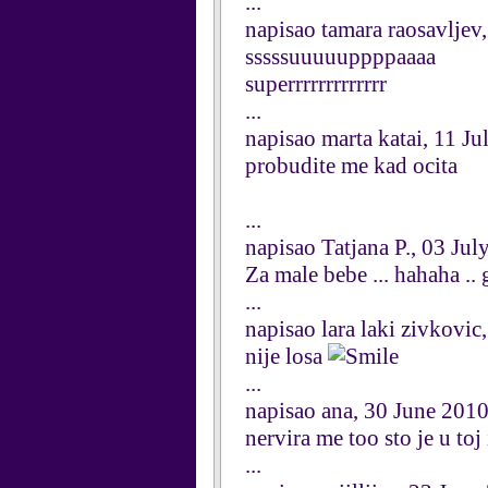
...
napisao tamara raosavljev
sssssuuuuuppppaaaa
superrrrrrrrrrrrr
...
napisao marta katai, 11 J
probudite me kad ocita
...
napisao Tatjana P., 03 Jul
Za male bebe ... hahaha ..
...
napisao lara laki zivkovic
nije losa
...
napisao ana, 30 June 201
nervira me too sto je u to
...