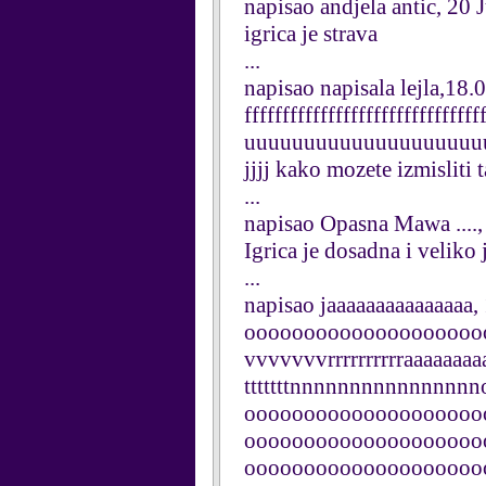
napisao andjela antic, 20
igrica je strava
...
napisao napisala lejla,18
fffffffffffffffffffffffffffffff
uuuuuuuuuuuuuuuuuuuuuuu
jjjj kako mozete izmisliti 
...
napisao Opasna Mawa ....
Igrica je dosadna i veliko 
...
napisao jaaaaaaaaaaaaaaa,
oooooooooooooooooooo
vvvvvvvrrrrrrrrrraaaaaaaaaa
tttttttnnnnnnnnnnnnnn
oooooooooooooooooooo
oooooooooooooooooooo
oooooooooooooooooooo