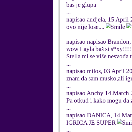
bas je glupa
...
napisao andjela, 15 April
ovo nije lose....
...
napisao napisao Brandon, 
wow Layla baš si s*xy!!!!
Stella mi se više nesvođa 
...
napisao milos, 03 April 2
znam da sam musko,ali igri
...
napisao Anchy 14.March 
Pa otkud i kako mogu da znam
...
napisao DANICA, 14 Mar
IGRICA JE SUPER
...