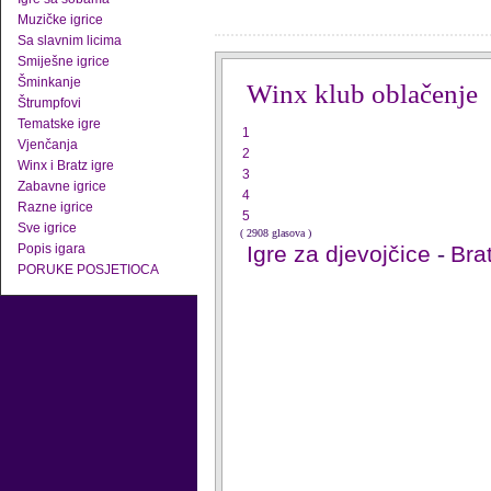
Muzičke igrice
Sa slavnim licima
Smiješne igrice
Šminkanje
Winx klub oblačenje
Štrumpfovi
Tematske igre
1
Vjenčanja
2
Winx i Bratz igre
3
Zabavne igrice
4
Razne igrice
5
Sve igrice
( 2908 glasova )
Popis igara
Igre za djevojčice
-
Brat
PORUKE POSJETIOCA