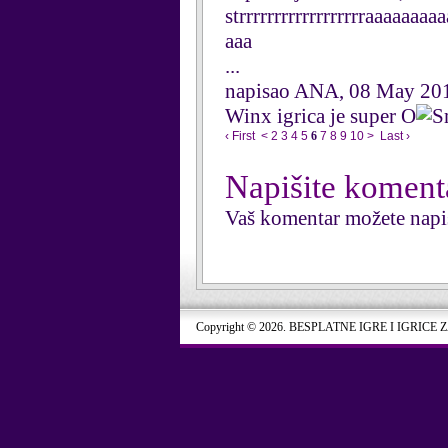
strrrrrrrrrrrrrrrrrraaaaa
aaa
...
napisao ANA, 08 May 20
Winx igrica je super O
‹ First
<
2
3
4
5
6
7
8
9
10
>
Last ›
Napišite koment
Vaš komentar možete napi
Copyright © 2026. BESPLATNE IGRE I IGRICE 