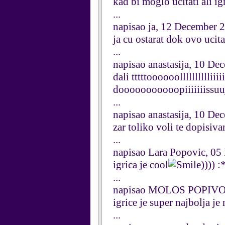
kad bi moglo ucitati ali igr
...
napisao ja, 12 December 
ja cu ostarat dok ovo ucita
...
napisao anastasija, 10 D
dali tttttoooooollllllllll
dooooooooooopiiiiiiissuujj
...
napisao anastasija, 10 D
zar toliko voli te dopisiva
...
napisao Lara Popovic, 0
igrica je cool
)))) 
...
napisao MOLOS POPIVO
igrice je super najbolja je 
...