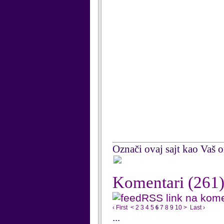
Označi ovaj sajt kao Vaš om
Komentari
(261
RSS link na kom
‹ First
<
2
3
4
5
6
7
8
9
10
>
Last ›
...