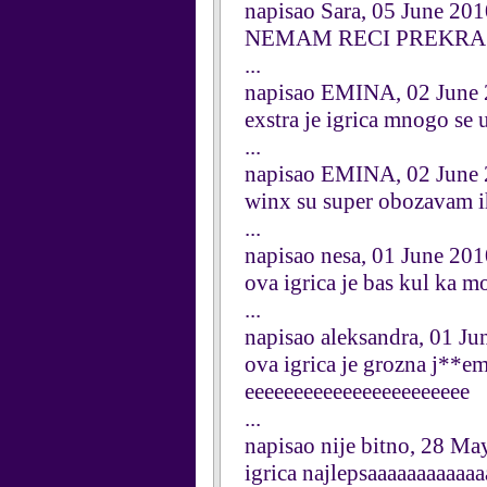
napisao Sara, 05 June 20
NEMAM RECI PREKRASNA
...
napisao EMINA, 02 June
exstra je igrica mnogo se u
...
napisao EMINA, 02 June
winx su super obozavam ih 
...
napisao nesa, 01 June 20
ova igrica je bas kul ka m
...
napisao aleksandra, 01 Ju
ova igrica je grozna j**e
eeeeeeeeeeeeeeeeeeeeeee
...
napisao nije bitno, 28 M
igrica najlepsaaaaaaaaaaa