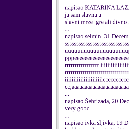
...
napisao KATARINA LAZA
ja sam slavna a
slavni mrze igre ali divno
...
napisao selmin, 31 Decem
sssssssssssssssssssssssss
uuuuuuuuuuuuuuuuuuuu
pppeeeeeeeeeeeeeeeeeeeeeee
rrrrrrrrrrrrrrrrr iiiiiiiii
rrrrrrrrrrrrrrrrrrrrrrrrrrrrrrrr
iiiiiiiiiiiiiiiiiiiiiicccccc
cc;aaaaaaaaaaaaaaaaaaaaaa
...
napisao Šehrizada, 20 De
very good
...
napisao ivka sljivka, 19