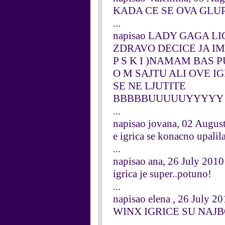
KADA CE SE OVA GLUPA
...
napisao LADY GAGA LIC
ZDRAVO DECICE JA I
P S K I )NAMAM BAS 
O M SAJTU ALI OVE I
SE NE LJUTITE
BBBBBUUUUUYYYYY V
...
napisao jovana, 02 Augus
e igrica se konacno upalil
...
napisao ana, 26 July 2010
igrica je super..potuno!
...
napisao elena , 26 July 2
WINX IGRICE SU NAJ
...