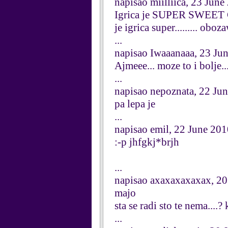
napisao miilliica, 23 June
Igrica je SUPER SWEET COO
je igrica super......... obo
...
napisao Iwaaanaaa, 23 Ju
Ajmeee... moze to i bolje..
...
napisao nepoznata, 22 Ju
pa lepa je
...
napisao emil, 22 June 20
:-p jhfgkj*brjh
...
napisao axaxaxaxaxax, 20
majo
sta se radi sto te nema....
...