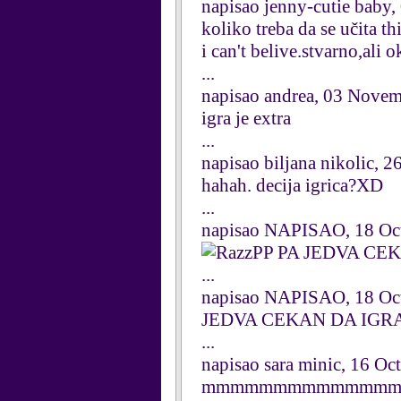
napisao jenny-cutie baby
koliko treba da se učita t
i can't belive.stvarno,ali o
...
napisao andrea, 03 Nove
igra je extra
...
napisao biljana nikolic, 
hahah. decija igrica?XD
...
napisao NAPISAO, 18 Oc
PP PA JEDVA CE
...
napisao NAPISAO, 18 Oc
JEDVA CEKAN DA IGRA
...
napisao sara minic, 16 Oc
mmmmmmmmmmmmm