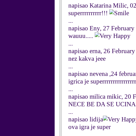
napisao Katarina Milic, 
superrrrrrrrrr!!!
...
napisao Eny, 27 February
wauuu.....
...
napisao erna, 26 Februar
nez kakva jeee
...
napisao nevena ,24 februa
igrica je superrrrrrrrrrrrrrrr
...
napisao milica mikic, 20 
NECE BE DA SE UCINA
...
napisao lidija
ova igra je super
...