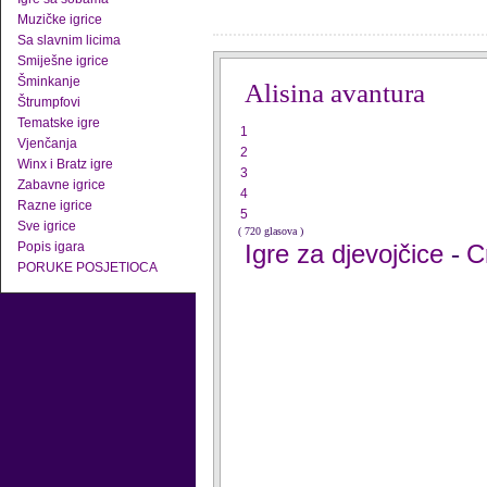
Muzičke igrice
Sa slavnim licima
Smiješne igrice
Šminkanje
Alisina avantura
Štrumpfovi
Tematske igre
1
Vjenčanja
2
Winx i Bratz igre
3
Zabavne igrice
4
Razne igrice
5
Sve igrice
( 720 glasova )
Popis igara
Igre za djevojčice
C
-
PORUKE POSJETIOCA