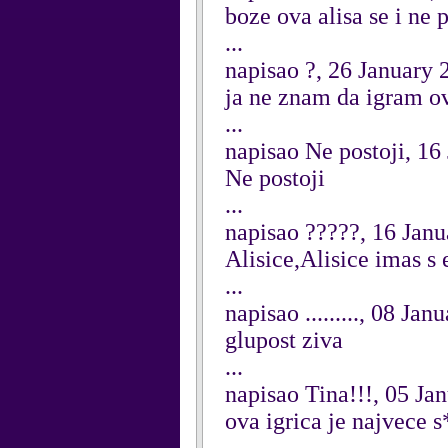
boze ova alisa se i ne
...
napisao ?, 26 January 
ja ne znam da igram ov
...
napisao Ne postoji, 16
Ne postoji
...
napisao ?????, 16 Jan
Alisice,Alisice imas s e
...
napisao ........., 08 Ja
glupost ziva
...
napisao Tina!!!, 05 Ja
ova igrica je najvece