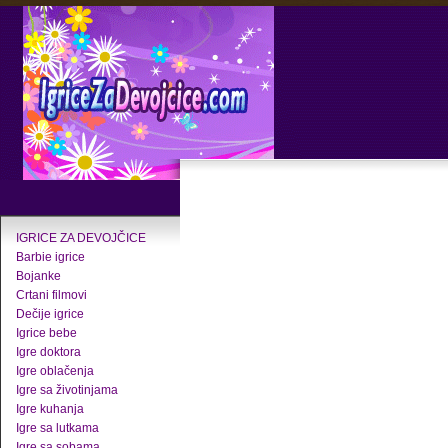
IGRICE ZA DEVOJČICE
Barbie igrice
Bojanke
Crtani filmovi
Dečije igrice
Igrice bebe
Igre doktora
Igre oblačenja
Igre sa životinjama
Igre kuhanja
Igre sa lutkama
Igre sa sobama