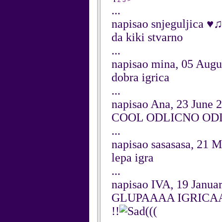
1
2
3
>
...
napisao snjeguljica ♥
da kiki stvarno
...
napisao mina, 05 Augu
dobra igrica
...
napisao Ana, 23 June 
COOL ODLICNO OD
...
napisao sasasasa, 21 
lepa igra
...
napisao IVA, 19 Janua
GLUPAAAA IGRICAAAAAA
!!
(((