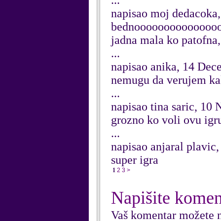
...
napisao moj dedacoka,
bednoooooooooooooooo
jadna mala ko patofna,.
...
napisao anika, 14 Dec
nemugu da verujem kak
...
napisao tina saric, 1
grozno ko voli ovu igr
...
napisao anjaral plavi
super igra
1
2
3
>
Napišite komen
Vaš komentar možete n