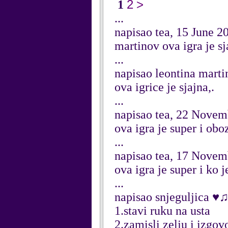
2
>
1
...
napisao tea, 15 June 2
martinov ova igra je sj
...
napisao leontina mart
ova igrice je sjajna,.
...
napisao tea, 22 Novem
ova igra je super i obo
...
napisao tea, 17 Novem
ova igra je super i ko j
...
napisao snjeguljica ♥
1.stavi ruku na usta
2.zamisli zelju i izgov