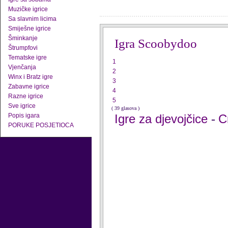
Muzičke igrice
Sa slavnim licima
Smiješne igrice
Šminkanje
Igra Scoobydoo
Štrumpfovi
Tematske igre
1
Vjenčanja
2
Winx i Bratz igre
3
Zabavne igrice
4
Razne igrice
5
Sve igrice
( 39 glasova )
Popis igara
Igre za djevojčice
C
-
PORUKE POSJETIOCA