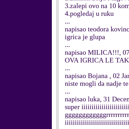
3.zalepi ovo na 10 ko
4.pogledaj u ruku
...
napisao teodora kovin
igrica je glupa
...
napisao MILICA!!!, 07
OVA IGRICA LE TA
...
napisao Bojana , 02 J
niste mogli da nadje te
...
napisao luka, 31 Dece
super iiiiiiiiiiiiiiiiiii
ggggggggggggrrrrrrrrrrrrr
iiiiiiiiiiiiiiiiiiiiiiiiiiii