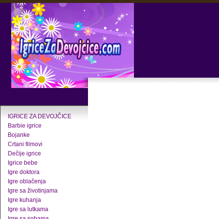
IGRICE ZA DEVOJČICE
Barbie igrice
Bojanke
Crtani filmovi
Dečije igrice
Igrice bebe
Igre doktora
Igre oblačenja
Igre sa životinjama
Igre kuhanja
Igre sa lutkama
Igre sa sobama