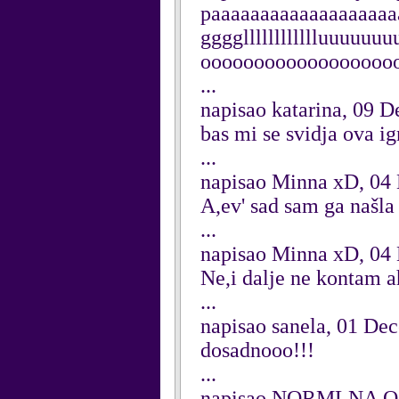
paaaaaaaaaaaaaaaaaaaa
gggglllllllllllluuuu
ooooooooooooooooooo
...
napisao katarina, 09 
bas mi se svidja ova ig
...
napisao Minna xD, 04
A,ev' sad sam ga našla
...
napisao Minna xD, 04
Ne,i dalje ne kontam 
...
napisao sanela, 01 De
dosadnooo!!!
...
napisao NORMLNA OS