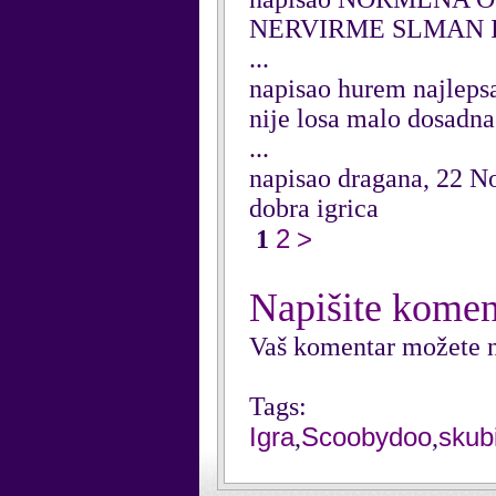
NERVIRME SLMAN 
...
napisao hurem najleps
nije losa malo dosadna
...
napisao dragana, 22 
dobra igrica
2
>
1
Napišite komen
Vaš komentar možete n
Tags:
Igra
Scoobydoo
skub
,
,