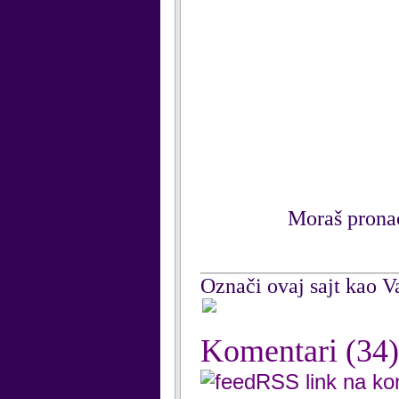
Moraš
prona
Označi ovaj sajt kao Va
Komentari
(34)
RSS link na k