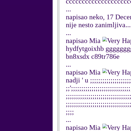
cccccccccccccccccccc
...
napisao neko, 17 Dec
nije nesto zanimljiva...
...
napisao Mia
hydfytgoixhb ggggggg
bn8xsdx c89tr786e
...
napisao Mia
nadji ' u ;;;;;;;;;;;;;;;;;;;;
;;';;;;;;;;;;;;;;;;;;;;;;;;;;;;;
;;;;;;;;;;;;;;;;;;;;;;;;;;;;;;;;
;;;;;;;;;;;;;;;;;;;;;;;;;;;;;;;
;;;;
...
napisao Mia