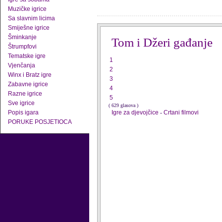
Muzičke igrice
Sa slavnim licima
Smiješne igrice
Šminkanje
Tom i Džeri gađanje
Štrumpfovi
Tematske igre
1
Vjenčanja
2
Winx i Bratz igre
3
Zabavne igrice
4
Razne igrice
5
Sve igrice
( 629 glasova )
Popis igara
Igre za djevojčice
-
Crtani filmovi
PORUKE POSJETIOCA