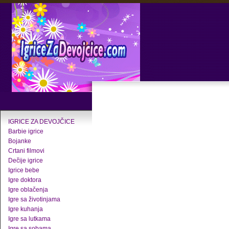
IGRICE ZA DEVOJČICE
Barbie igrice
Bojanke
Crtani filmovi
Dečije igrice
Igrice bebe
Igre doktora
Igre oblačenja
Igre sa životinjama
Igre kuhanja
Igre sa lutkama
Igre sa sobama