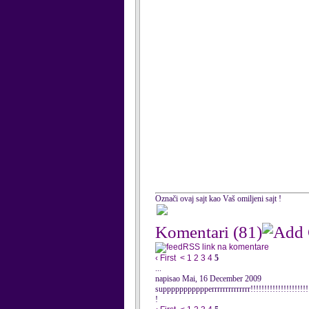
Označi ovaj sajt kao Vaš omiljeni sajt !
Komentari
(81)
RSS link na komentare
‹ First
<
1
2
3
4
5
...
napisao Mai, 16 December 2009
suppppppppppperrrrrrrrrrrrrr!!!!!!!!!!!!!!!!!!!!!
!