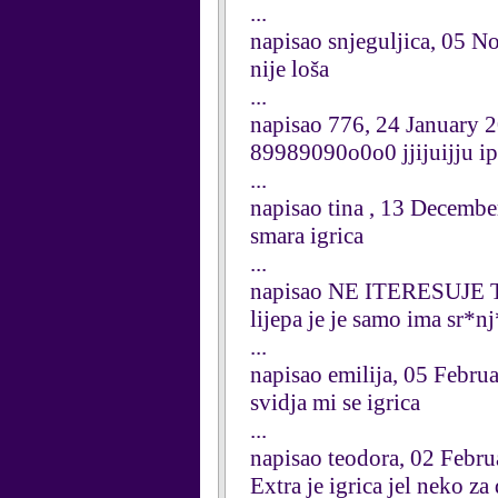
...
napisao snjeguljica, 05 
nije loša
...
napisao 776, 24 January 
89989090o0o0 jjijuijju i
...
napisao tina , 13 Decemb
smara igrica
...
napisao NE ITERESUJE T
lijepa je je samo ima sr*
...
napisao emilija, 05 Febru
svidja mi se igrica
...
napisao teodora, 02 Febr
Extra je igrica jel neko za