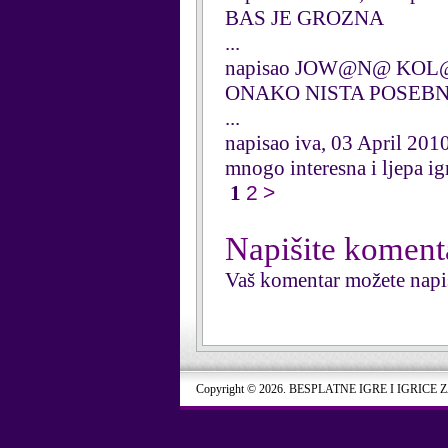
BAS JE GROZNA
...
napisao JOW@N@ KOL@R
ONAKO NISTA POSEBNO
...
napisao iva, 03 April 201
mnogo interesna i ljepa ig
1
2
>
Napišite koment
Vaš komentar možete napi
Copyright © 2026. BESPLATNE IGRE I IGRICE 