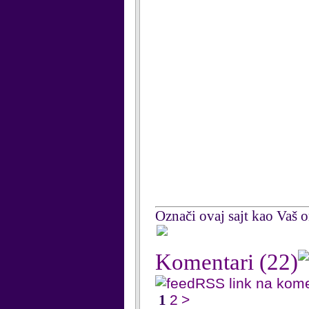
Označi ovaj sajt kao Vaš om
Komentari
(22)
RSS link na kom
1
2
>