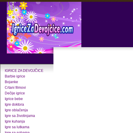
IGRICE ZA DEVOJČICE
Barbie igrice
Bojanke
Crtani filmovi
Dečije igrice
Igrice bebe
Igre doktora
Igre oblačenja
Igre sa životinjama
Igre kuhanja
Igre sa lutkama
Igre sa sobama