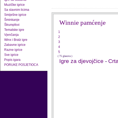
Muzičke igrice
Sa slavnim licima
Smiješne igrice
Šminkanje
Winnie pamćenje
Štrumpfovi
Tematske igre
1
Vjenčanja
2
Winx i Bratz igre
3
Zabavne igrice
4
Razne igrice
5
Sve igrice
( 75 glasova )
Popis igara
Igre za djevojčice
-
Crta
PORUKE POSJETIOCA