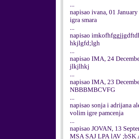
...
napisao ivana, 01 January
igra smara
...
napisao imkofhfggjjgdftd
hkjlgfd;lgh
...
napisao IMA, 24 Decemb
jlkjlhkj
...
napisao IMA, 23 Decemb
NBBBMBCVFG
...
napisao sonja i adrijana 
volim igre pamcenja
...
napisao JOVAN, 13 Sept
MSA SAJ LPA lAV ;bSK